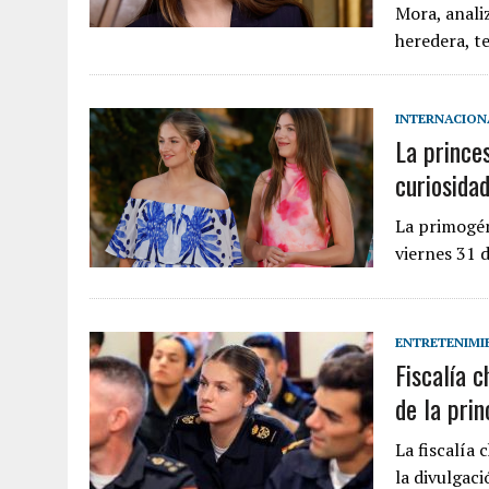
Mora, anali
heredera, 
INTERNACION
La prince
curiosida
La primogén
viernes 31 
ENTRETENIMI
Fiscalía 
de la pri
La fiscalía
la divulgac