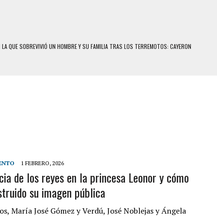
N LA QUE SOBREVIVIÓ UN HOMBRE Y SU FAMILIA TRAS LOS TERREMOTOS: CAYERON
A
 MIENTRAS LA CASA SE INUNDABA
LE Y MURIÓ A MANOS DE VARIOS DE ELLOS EN MATURÍN
ENTRO DE CARACAS CON MÁS DE 20 PERSONAS ADENTRO
US HIJOS, UNO PERDIÓ LA VIDA
S: HALLARON EL CUERPO DENTRO DE SU CASA
RAS SER ACOSADA Y ABUSADA POR LA PAREJA DE SU ABUELA
ENTO
1 FEBRERO, 2026
ncia de los reyes en la princesa Leonor y cómo
E UNA ADOLESCENTE VENEZOLANA EN REUNIÓN CON AMIGOS
struido su imagen pública
 TRATAMIENTO DESENCADENÓ TRAGEDIA FAMILIAR
SUICIDIO A UNA ADOLESCENTE DE 13 AÑOS TRAS ABUSAR DE ELLA
os, María José Gómez y Verdú, José Noblejas y Ángela