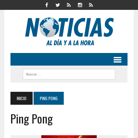
INICIO
PING PONG
Ping Pong