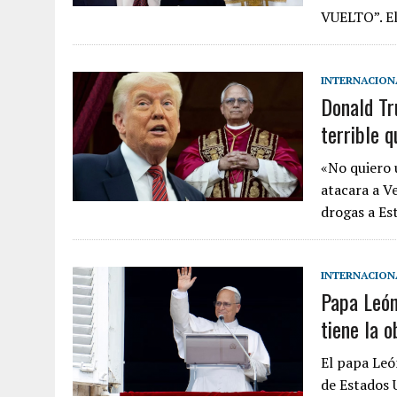
VUELTO”. El
INTERNACION
Donald Tr
terrible 
«No quiero 
atacara a V
drogas a E
INTERNACION
Papa León
tiene la o
El papa Leó
de Estados 