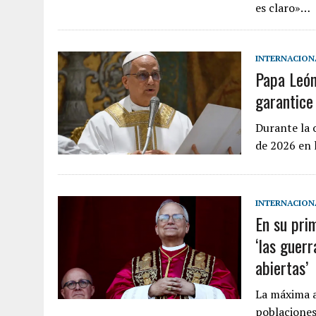
es claro»…
INTERNACION
Papa León
garantice
Durante la 
de 2026 en 
INTERNACION
En su pri
‘las guer
abiertas’
La máxima a
poblaciones 