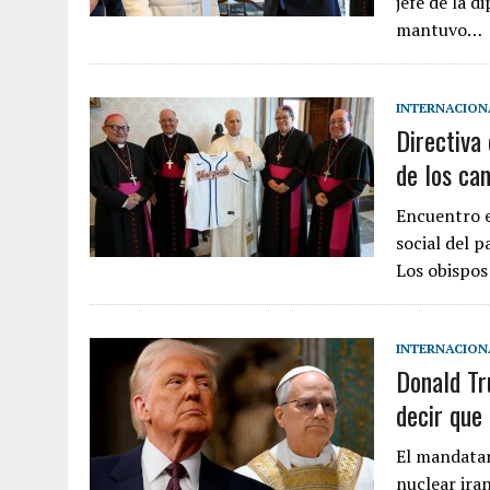
jefe de la d
mantuvo…
INTERNACION
Directiva
de los ca
Encuentro e
social del p
Los obispos
INTERNACION
Donald Tr
decir que
El mandatar
nuclear ira