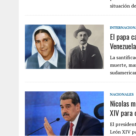
situación d
INTERNACION
El papa c
Venezuela
La santific
muerte, mar
sudamerica
NACIONALES
Nicolas m
XIV para 
El presiden
León XIV pa