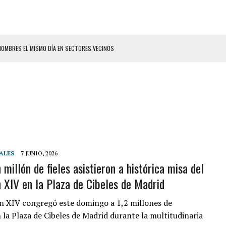
HOMBRES EL MISMO DÍA EN SECTORES VECINOS
 SEÑORA DE LAS UÑAS BONITAS’ 42 DÍAS DESPUÉS DE LOS TERREMOTOS EN LA
LLARON EL CUERPO DENTRO DE SU CASA
ER ACOSADA Y ABUSADA POR LA PAREJA DE SU ABUELA
 ADOLESCENTE VENEZOLANA EN REUNIÓN CON AMIGOS
AMIENTO DESENCADENÓ TRAGEDIA FAMILIAR
ALES
7 JUNIO, 2026
millón de fieles asistieron a histórica misa del
DIO A UNA ADOLESCENTE DE 13 AÑOS TRAS ABUSAR DE ELLA
 XIV en la Plaza de Cibeles de Madrid
 GRAN MAGNITUD EN ZONA INDUSTRIAL DE EL LLANITO
CIAL DE CHACAO
n XIV congregó este domingo a 1,2 millones de
 la Plaza de Cibeles de Madrid durante la multitudinaria
ERIDAS A SU PRIMA Y A OTRO FAMILIAR EN BOLÍVAR