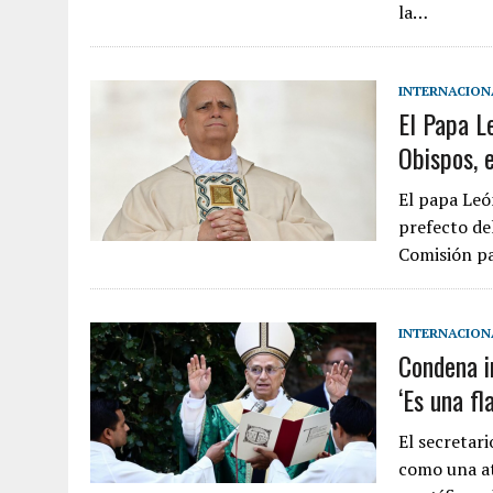
la…
INTERNACION
El Papa L
Obispos, 
El papa Leó
prefecto del
Comisión p
INTERNACION
Condena i
‘Es una fl
El secretar
como una at