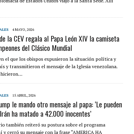
iplomacia de Estados Unidos viajó a la Santa Sede. Allí
ALES
4 MAYO, 2026
 de la CEV regala al Papa León XIV la camiseta
mpeones del Clásico Mundial
n el que los obispos expusieron la situación política y
aís y transmitieron el mensaje de la Iglesia venezolana.
 hicieron…
ALES
15 ABRIL, 2026
ump le mando otro mensaje al papa: ‘Le pueden
 Irán ha matado a 42.000 inocentes’
io también reiteró su postura sobre el programa
ní y cerró su mensaje con la frase “AMERICA HA