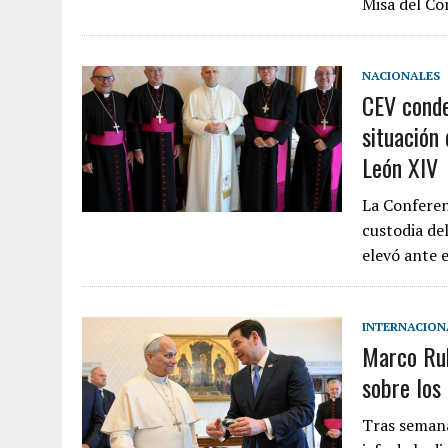
Misa del C
NACIONALES
CEV conde
situación
León XIV
La Conferen
custodia de
elevó ante 
INTERNACION
Marco Rub
sobre los
Tras semana