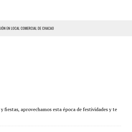
SIÓN EN LOCAL COMERCIAL DE CHACAO
ERIDAS A SU PRIMA Y A OTRO FAMILIAR EN BOLÍVAR
A EN SECTORES VECINOS
S BONITAS’ 42 DÍAS DESPUÉS DE LOS TERREMOTOS EN LA GUAIRA
LLARON EL CUERPO DENTRO DE SU CASA
ER ACOSADA Y ABUSADA POR LA PAREJA DE SU ABUELA
 ADOLESCENTE VENEZOLANA EN REUNIÓN CON AMIGOS
AS CAER EN TANQUE DE AGUA
ENTAMIENTO EN EL VALLE: HAY CUATRO PRESUNTOS DELINCUENTES ABATIDOS
y fiestas, aprovechamos esta época de festividades y te
 GRAN MAGNITUD EN ZONA INDUSTRIAL DE EL LLANITO