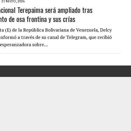
21 MAYO, 2026
cional Terepaima será ampliado tras
LLARON EL CUERPO DENTRO DE SU CASA
to de osa frontina y sus crías
ER ACOSADA Y ABUSADA POR LA PAREJA DE SU ABUELA
 ADOLESCENTE VENEZOLANA EN REUNIÓN CON AMIGOS
ta (E) de la República Bolivariana de Venezuela, Delcy
AMIENTO DESENCADENÓ TRAGEDIA FAMILIAR
informó a través de su canal de Telegram, que recibió
 esperanzadora sobre…