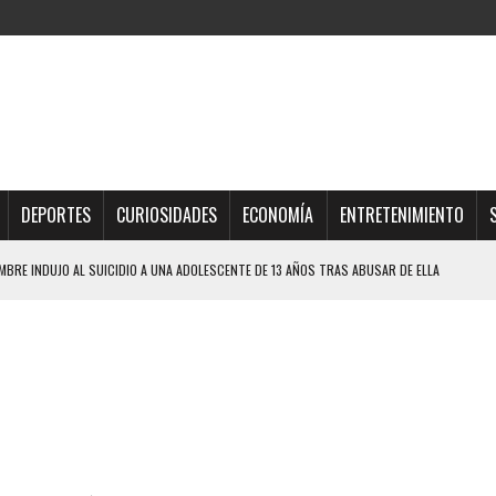
DEPORTES
CURIOSIDADES
ECONOMÍA
ENTRETENIMIENTO
BRE INDUJO AL SUICIDIO A UNA ADOLESCENTE DE 13 AÑOS TRAS ABUSAR DE ELLA
QUE SOBREVIVIÓ UN HOMBRE Y SU FAMILIA TRAS LOS TERREMOTOS: CAYERON
TRAS LA CASA SE INUNDABA
URIÓ A MANOS DE VARIOS DE ELLOS EN MATURÍN
 DE CARACAS CON MÁS DE 20 PERSONAS ADENTRO
JOS, UNO PERDIÓ LA VIDA