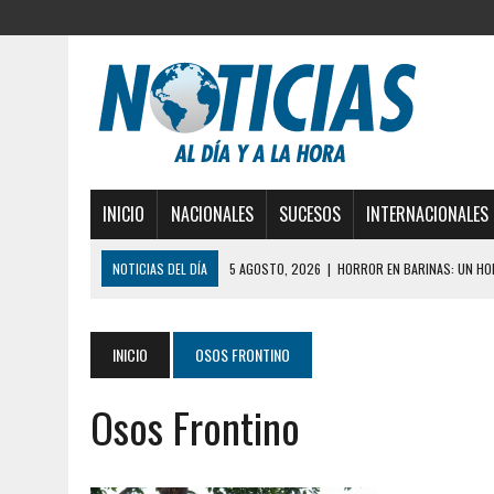
INICIO
NACIONALES
SUCESOS
INTERNACIONALES
NOTICIAS DEL DÍA
5 AGOSTO, 2026
|
HORROR EN BARINAS: UN HOM
3 AGOSTO, 2026
|
LA INCREÍBLE FORMA EN LA 
DESDE EL PISO NUEVE DEL EDIFICIO PETUNIA
INICIO
OSOS FRONTINO
3 AGOSTO, 2026
|
YARACUY: INTENTÓ DESCONECTAR SU NEVERA MIEN
Osos Frontino
2 AGOSTO, 2026
|
AYUDABA A PERSONAS EN SITUACIÓN DE CALLE Y M
2 AGOSTO, 2026
|
COLAPSÓ TECHO DE UNA VIVIENDA EN EL CENTRO
2 AGOSTO, 2026
|
FALCÓN: MUJER ATACÓ CON UN CUCHILLO A SUS HI