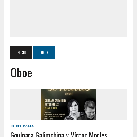
INICIO
OBOE
Oboe
CULTURALES
Goulnara Galimchina y Víctor Morles