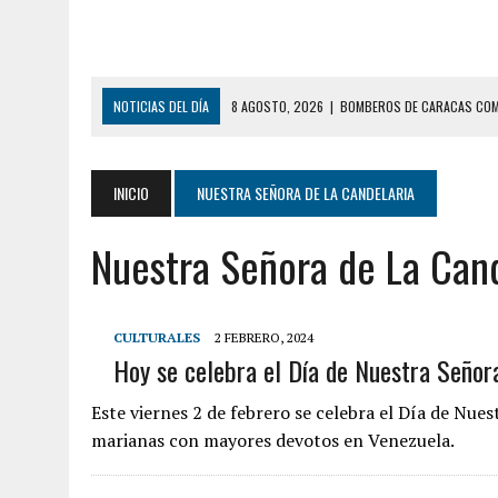
NOTICIAS DEL DÍA
8 AGOSTO, 2026
|
BOMBEROS DE CARACAS COMB
7 AGOSTO, 2026
|
FUGA DE GAS GENERÓ EXPLOSIÓN EN LOCAL COMER
7 AGOSTO, 2026
|
HOMBRE ASESINÓ A SU TÍA CON UN PUÑAL Y DEJÓ H
INICIO
NUESTRA SEÑORA DE LA CANDELARIA
7 AGOSTO, 2026
|
YARACUY: ASESINARON DOS HOMBRES EL MISMO DÍ
Nuestra Señora de La Cand
7 AGOSTO, 2026
|
LOCALIZARON CUERPO DE ‘LA SEÑORA DE LAS UÑA
6 AGOSTO, 2026
|
MISTERIOSA MUERTE DE MODELO EN MONAGAS: HA
6 AGOSTO, 2026
|
BARINAS: ADOLESCENTE SE QUITÓ LA VIDA TRAS S
CULTURALES
2 FEBRERO, 2024
Hoy se celebra el Día de Nuestra Señor
6 AGOSTO, 2026
|
CONMOCIÓN EN COLORADO POR ASESINATO DE UNA
9 AGOSTO, 2026
|
LARA: FALLECIÓ NIÑA CON DOS AÑOS AHOGADA TR
Este viernes 2 de febrero se celebra el Día de Nue
9 AGOSTO, 2026
|
FALLECIÓ FUNCIONARIO DE LA PNB DURANTE ENFR
marianas con mayores devotos en Venezuela.