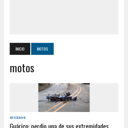
INICIO
MOTOS
motos
SUCESOS
Guárico: perdio una de sus extremidades