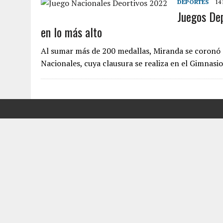
DEPORTES
14
Juegos Dep
7 AGOSTO, 2026
|
FUGA DE GAS GENERÓ EXPLOSIÓN EN LOCAL COMER
en lo más alto
7 AGOSTO, 2026
|
HOMBRE ASESINÓ A SU TÍA CON UN PUÑAL Y DEJÓ H
7 AGOSTO, 2026
|
YARACUY: ASESINARON DOS HOMBRES EL MISMO DÍ
Al sumar más de 200 medallas, Miranda se coronó
Nacionales, cuya clausura se realiza en el Gimnasi
7 AGOSTO, 2026
|
LOCALIZARON CUERPO DE ‘LA SEÑORA DE LAS UÑA