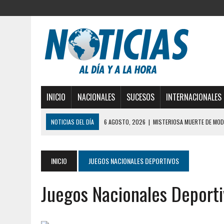
INICIO
NACIONALES
SUCESOS
INTERNACIONALES
NOTICIAS DEL DÍA
6 AGOSTO, 2026
|
MISTERIOSA MUERTE DE MOD
6 AGOSTO, 2026
|
BARINAS: ADOLESCENTE SE QUITÓ LA VIDA TRAS S
6 AGOSTO, 2026
|
CONMOCIÓN EN COLORADO POR ASESINATO DE UNA
INICIO
JUEGOS NACIONALES DEPORTIVOS
5 AGOSTO, 2026
|
PRESUNTO BROTE PSICÓTICO POR FALTA DE TRAT
Juegos Nacionales Deport
5 AGOSTO, 2026
|
HORROR EN BARINAS: UN HOMBRE INDUJO AL SUICI
3 AGOSTO, 2026
|
LA INCREÍBLE FORMA EN LA QUE SOBREVIVIÓ UN H
EDIFICIO PETUNIA