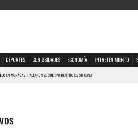
DEPORTES
CURIOSIDADES
ECONOMÍA
ENTRETENIMIENTO
ELO EN MONAGAS: HALLARON EL CUERPO DENTRO DE SU CASA
ER ACOSADA Y ABUSADA POR LA PAREJA DE SU ABUELA
 ADOLESCENTE VENEZOLANA EN REUNIÓN CON AMIGOS
AMIENTO DESENCADENÓ TRAGEDIA FAMILIAR
ivos
DIO A UNA ADOLESCENTE DE 13 AÑOS TRAS ABUSAR DE ELLA
OMBRE Y SU FAMILIA TRAS LOS TERREMOTOS: CAYERON DESDE EL PISO NUEVE DEL