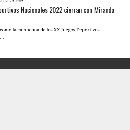
 FEBRERO, 2022
ortivos Nacionales 2022 cierran con Miranda
CIAL DE CHACAO
ERIDAS A SU PRIMA Y A OTRO FAMILIAR EN BOLÍVAR
A EN SECTORES VECINOS
 como la campeona de los XX Juegos Deportivos
o…
S BONITAS’ 42 DÍAS DESPUÉS DE LOS TERREMOTOS EN LA GUAIRA