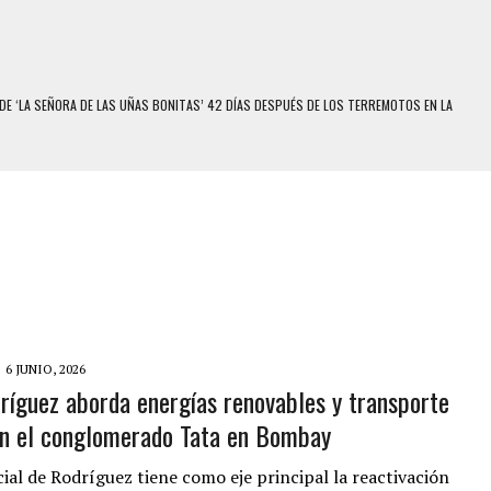
DE ‘LA SEÑORA DE LAS UÑAS BONITAS’ 42 DÍAS DESPUÉS DE LOS TERREMOTOS EN LA
S: HALLARON EL CUERPO DENTRO DE SU CASA
RAS SER ACOSADA Y ABUSADA POR LA PAREJA DE SU ABUELA
E UNA ADOLESCENTE VENEZOLANA EN REUNIÓN CON AMIGOS
 TRATAMIENTO DESENCADENÓ TRAGEDIA FAMILIAR
SUICIDIO A UNA ADOLESCENTE DE 13 AÑOS TRAS ABUSAR DE ELLA
 UN HOMBRE Y SU FAMILIA TRAS LOS TERREMOTOS: CAYERON DESDE EL PISO NUEVE DEL
6 JUNIO, 2026
ríguez aborda energías renovables y transporte
n el conglomerado Tata en Bombay
COMERCIAL DE CHACAO
DEJÓ HERIDAS A SU PRIMA Y A OTRO FAMILIAR EN BOLÍVAR
icial de Rodríguez tiene como eje principal la reactivación