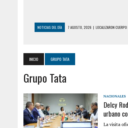
NOTICIAS DEL DÍA
7 AGOSTO, 2026
|
LOCALIZARON CUERPO 
GUAIRA
6 AGOSTO, 2026
|
MISTERIOSA MUERTE DE MODELO EN MONAGA
6 AGOSTO, 2026
|
BARINAS: ADOLESCENTE SE QUITÓ LA VIDA T
INICIO
GRUPO TATA
6 AGOSTO, 2026
|
CONMOCIÓN EN COLORADO POR ASESINATO D
Grupo Tata
5 AGOSTO, 2026
|
PRESUNTO BROTE PSICÓTICO POR FALTA DE
5 AGOSTO, 2026
|
HORROR EN BARINAS: UN HOMBRE INDUJO AL 
3 AGOSTO, 2026
|
LA INCREÍBLE FORMA EN LA QUE SOBREVIVIÓ
NACIONALES
Delcy Rod
EDIFICIO PETUNIA
urbano co
7 AGOSTO, 2026
|
FUGA DE GAS GENERÓ EXPLOSIÓN EN LOCAL 
7 AGOSTO, 2026
|
HOMBRE ASESINÓ A SU TÍA CON UN PUÑAL Y 
La visita of