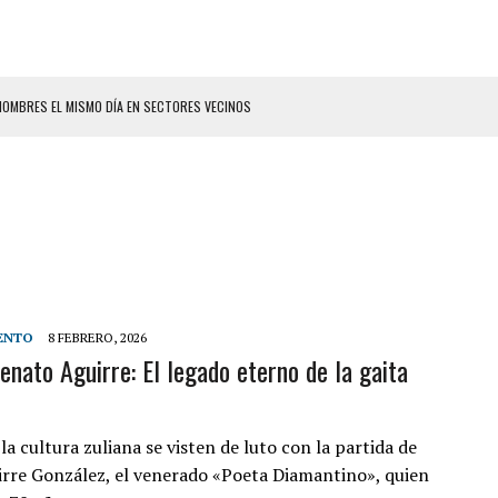
HOMBRES EL MISMO DÍA EN SECTORES VECINOS
S BONITAS’ 42 DÍAS DESPUÉS DE LOS TERREMOTOS EN LA GUAIRA
LLARON EL CUERPO DENTRO DE SU CASA
ER ACOSADA Y ABUSADA POR LA PAREJA DE SU ABUELA
 ADOLESCENTE VENEZOLANA EN REUNIÓN CON AMIGOS
AMIENTO DESENCADENÓ TRAGEDIA FAMILIAR
ENTAMIENTO EN EL VALLE: HAY CUATRO PRESUNTOS DELINCUENTES ABATIDOS
ENTO
8 FEBRERO, 2026
enato Aguirre: El legado eterno de la gaita
 GRAN MAGNITUD EN ZONA INDUSTRIAL DE EL LLANITO
CIAL DE CHACAO
ERIDAS A SU PRIMA Y A OTRO FAMILIAR EN BOLÍVAR
la cultura zuliana se visten de luto con la partida de
rre González, el venerado «Poeta Diamantino», quien