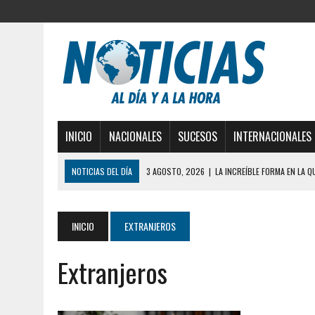
INICIO
NACIONALES
SUCESOS
INTERNACIONALES
NOTICIAS DEL DÍA
3 AGOSTO, 2026
|
LA INCREÍBLE FORMA EN LA 
DESDE EL PISO NUEVE DEL EDIFICIO PETUNIA
3 AGOSTO, 2026
|
YARACUY: INTENTÓ DESCONECTAR SU NEVERA MIEN
INICIO
EXTRANJEROS
2 AGOSTO, 2026
|
AYUDABA A PERSONAS EN SITUACIÓN DE CALLE Y M
Extranjeros
2 AGOSTO, 2026
|
COLAPSÓ TECHO DE UNA VIVIENDA EN EL CENTRO
2 AGOSTO, 2026
|
FALCÓN: MUJER ATACÓ CON UN CUCHILLO A SUS HI
6 AGOSTO, 2026
|
MISTERIOSA MUERTE DE MODELO EN MONAGAS: HA