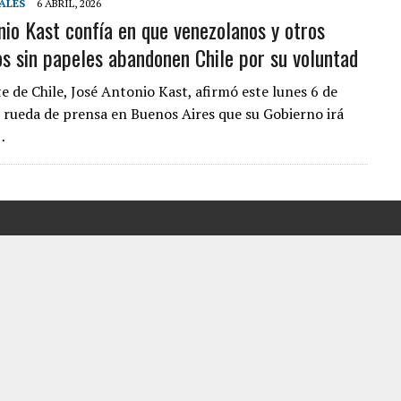
ALES
6 ABRIL, 2026
nio Kast confía en que venezolanos y otros
ER ACOSADA Y ABUSADA POR LA PAREJA DE SU ABUELA
os sin papeles abandonen Chile por su voluntad
 ADOLESCENTE VENEZOLANA EN REUNIÓN CON AMIGOS
AMIENTO DESENCADENÓ TRAGEDIA FAMILIAR
e de Chile, José Antonio Kast, afirmó este lunes 6 de
a rueda de prensa en Buenos Aires que su Gobierno irá
DIO A UNA ADOLESCENTE DE 13 AÑOS TRAS ABUSAR DE ELLA
…