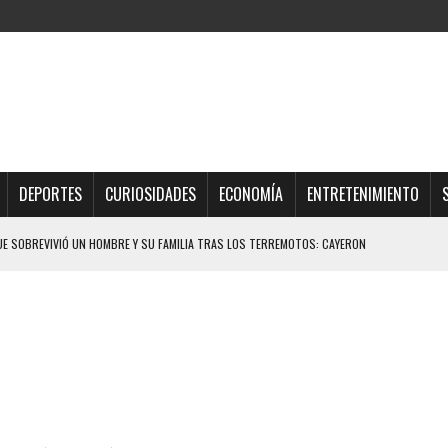
DEPORTES
CURIOSIDADES
ECONOMÍA
ENTRETENIMIENTO
QUE SOBREVIVIÓ UN HOMBRE Y SU FAMILIA TRAS LOS TERREMOTOS: CAYERON
TRAS LA CASA SE INUNDABA
URIÓ A MANOS DE VARIOS DE ELLOS EN MATURÍN
 DE CARACAS CON MÁS DE 20 PERSONAS ADENTRO
JOS, UNO PERDIÓ LA VIDA
LLARON EL CUERPO DENTRO DE SU CASA