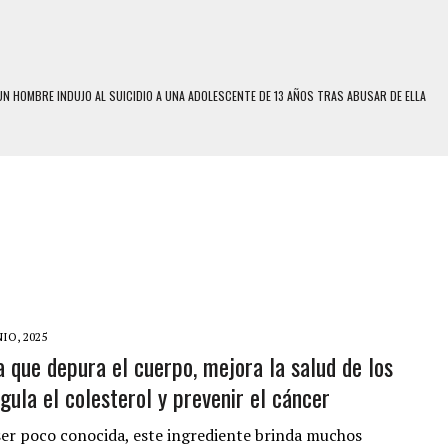
N HOMBRE INDUJO AL SUICIDIO A UNA ADOLESCENTE DE 13 AÑOS TRAS ABUSAR DE ELLA
N LA QUE SOBREVIVIÓ UN HOMBRE Y SU FAMILIA TRAS LOS TERREMOTOS: CAYERON
A
 MIENTRAS LA CASA SE INUNDABA
LE Y MURIÓ A MANOS DE VARIOS DE ELLOS EN MATURÍN
ENTRO DE CARACAS CON MÁS DE 20 PERSONAS ADENTRO
US HIJOS, UNO PERDIÓ LA VIDA
CONTRA ADOLESCENTE VENEZOLANO: AUTOR MATERIAL SE MANTIENE EN FUGA
NIO, 2025
a que depura el cuerpo, mejora la salud de los
 MÚLTIPLE EN LA AUTOPISTA VALLE-COCHE
gula el colesterol y prevenir el cáncer
E UNA ADOLESCENTE VENEZOLANA EN REUNIÓN CON AMIGOS
 TRATAMIENTO DESENCADENÓ TRAGEDIA FAMILIAR
ser poco conocida, este ingrediente brinda muchos