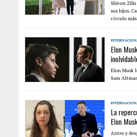
Shivon Zilis
sus hijos. C
círculo má
INTERNACION
Elon Musk
inolvidabl
Elon Musk l
Sam Altman 
INTERNACION
La repercu
Elon Musk
Antes y desp