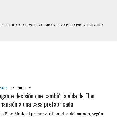
 SE QUITÓ LA VIDA TRAS SER ACOSADA Y ABUSADA POR LA PAREJA DE SU ABUELA
E UNA ADOLESCENTE VENEZOLANA EN REUNIÓN CON AMIGOS
 TRATAMIENTO DESENCADENÓ TRAGEDIA FAMILIAR
SUICIDIO A UNA ADOLESCENTE DE 13 AÑOS TRAS ABUSAR DE ELLA
 UN HOMBRE Y SU FAMILIA TRAS LOS TERREMOTOS: CAYERON DESDE EL PISO NUEVE DEL
COMERCIAL DE CHACAO
DEJÓ HERIDAS A SU PRIMA Y A OTRO FAMILIAR EN BOLÍVAR
ALES
22 JUNIO, 2026
agante decisión que cambió la vida de Elon
MO DÍA EN SECTORES VECINOS
mansión a una casa prefabricada
S UÑAS BONITAS’ 42 DÍAS DESPUÉS DE LOS TERREMOTOS EN LA GUAIRA
S: HALLARON EL CUERPO DENTRO DE SU CASA
io Elon Musk, el primer «trillonario» del mundo, según