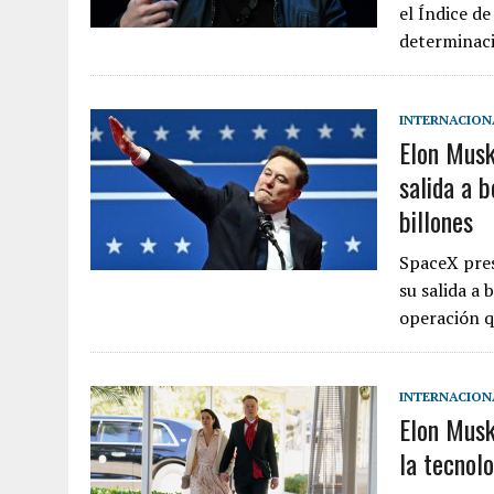
el Índice d
determinaci
INTERNACION
Elon Musk
salida a 
billones
SpaceX pres
su salida a
operación q
INTERNACION
Elon Musk
la tecnol