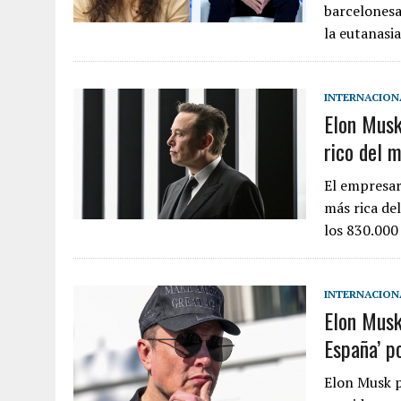
barcelonesa
la eutanasi
INTERNACION
Elon Musk
rico del 
El empresar
más rica de
los 830.000
INTERNACION
Elon Musk
España’ p
Elon Musk p