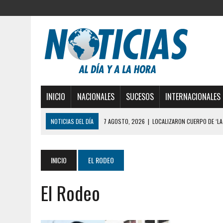
INICIO
NACIONALES
SUCESOS
INTERNACIONALES
NOTICIAS DEL DÍA
7 AGOSTO, 2026
|
LOCALIZARON CUERPO DE ‘LA
6 AGOSTO, 2026
|
MISTERIOSA MUERTE DE MOD
GUAIRA
6 AGOSTO, 2026
|
BARINAS: ADOLESCENTE SE QUITÓ LA VIDA TRAS S
INICIO
EL RODEO
6 AGOSTO, 2026
|
CONMOCIÓN EN COLORADO POR ASESINATO DE UNA
El Rodeo
5 AGOSTO, 2026
|
PRESUNTO BROTE PSICÓTICO POR FALTA DE TRAT
5 AGOSTO, 2026
|
HORROR EN BARINAS: UN HOMBRE INDUJO AL SUICI
3 AGOSTO, 2026
|
LA INCREÍBLE FORMA EN LA QUE SOBREVIVIÓ UN H