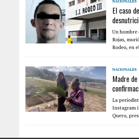
NACIONALES
EDIFICIO PETUNIA
El caso de
7 AGOSTO, 2026
|
FUGA DE GAS GENERÓ EXPLOSIÓN EN LOCAL COMER
desnutric
7 AGOSTO, 2026
|
HOMBRE ASESINÓ A SU TÍA CON UN PUÑAL Y DEJÓ H
Un hombre d
7 AGOSTO, 2026
|
YARACUY: ASESINARON DOS HOMBRES EL MISMO DÍ
Rojas, murió
Rodeo, en 
NACIONALES
Madre de 
confirmac
La periodis
Instagram i
Quero, pres