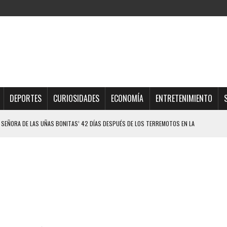
DEPORTES
CURIOSIDADES
ECONOMÍA
ENTRETENIMIENTO
 SEÑORA DE LAS UÑAS BONITAS’ 42 DÍAS DESPUÉS DE LOS TERREMOTOS EN LA
ELO EN MONAGAS: HALLARON EL CUERPO DENTRO DE SU CASA
ER ACOSADA Y ABUSADA POR LA PAREJA DE SU ABUELA
 ADOLESCENTE VENEZOLANA EN REUNIÓN CON AMIGOS
AMIENTO DESENCADENÓ TRAGEDIA FAMILIAR
DIO A UNA ADOLESCENTE DE 13 AÑOS TRAS ABUSAR DE ELLA
OMBRE Y SU FAMILIA TRAS LOS TERREMOTOS: CAYERON DESDE EL PISO NUEVE DEL