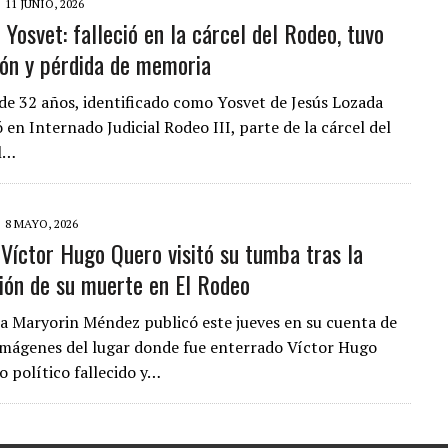
11 JUNIO, 2026
 Yosvet: falleció en la cárcel del Rodeo, tuvo
CIAL DE CHACAO
ión y pérdida de memoria
ERIDAS A SU PRIMA Y A OTRO FAMILIAR EN BOLÍVAR
e 32 años, identificado como Yosvet de Jesús Lozada
A EN SECTORES VECINOS
 en Internado Judicial Rodeo III, parte de la cárcel del
el…
8 MAYO, 2026
Víctor Hugo Quero visitó su tumba tras la
ión de su muerte en El Rodeo
ta Maryorin Méndez publicó este jueves en su cuenta de
mágenes del lugar donde fue enterrado Víctor Hugo
o político fallecido y…