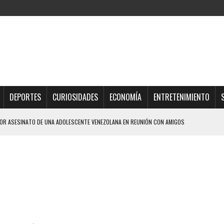
DEPORTES
CURIOSIDADES
ECONOMÍA
ENTRETENIMIENTO
R ASESINATO DE UNA ADOLESCENTE VENEZOLANA EN REUNIÓN CON AMIGOS
AMIENTO DESENCADENÓ TRAGEDIA FAMILIAR
DIO A UNA ADOLESCENTE DE 13 AÑOS TRAS ABUSAR DE ELLA
OMBRE Y SU FAMILIA TRAS LOS TERREMOTOS: CAYERON DESDE EL PISO NUEVE DEL
TRAS LA CASA SE INUNDABA
URIÓ A MANOS DE VARIOS DE ELLOS EN MATURÍN