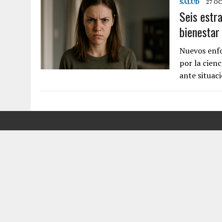
SALUD
27 OC
Seis estra
7 AGOSTO, 2026
|
YARACUY: ASESINARON DOS HOMBRES EL MISMO DÍ
bienestar
7 AGOSTO, 2026
|
LOCALIZARON CUERPO DE ‘LA SEÑORA DE LAS UÑA
6 AGOSTO, 2026
|
MISTERIOSA MUERTE DE MODELO EN MONAGAS: HA
Nuevos enf
por la cien
6 AGOSTO, 2026
|
BARINAS: ADOLESCENTE SE QUITÓ LA VIDA TRAS S
ante situac