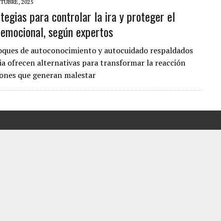
TUBRE, 2025
tegias para controlar la ira y proteger el
A EN SECTORES VECINOS
 emocional, según expertos
S BONITAS’ 42 DÍAS DESPUÉS DE LOS TERREMOTOS EN LA GUAIRA
LLARON EL CUERPO DENTRO DE SU CASA
oques de autoconocimiento y autocuidado respaldados
cia ofrecen alternativas para transformar la reacción
ER ACOSADA Y ABUSADA POR LA PAREJA DE SU ABUELA
iones que generan malestar