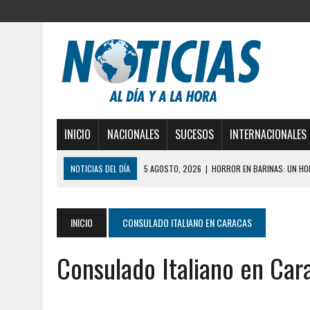
INICIO
NACIONALES
SUCESOS
INTERNACIONALES
NOTICIAS DEL DÍA
5 AGOSTO, 2026
|
HORROR EN BARINAS: UN HOM
3 AGOSTO, 2026
|
LA INCREÍBLE FORMA EN LA QUE SOBREVIVIÓ UN H
EDIFICIO PETUNIA
INICIO
CONSULADO ITALIANO EN CARACAS
3 AGOSTO, 2026
|
YARACUY: INTENTÓ DESCONECTAR SU NEVERA MIEN
Consulado Italiano en Car
2 AGOSTO, 2026
|
AYUDABA A PERSONAS EN SITUACIÓN DE CALLE Y M
2 AGOSTO, 2026
|
COLAPSÓ TECHO DE UNA VIVIENDA EN EL CENTRO
2 AGOSTO, 2026
|
FALCÓN: MUJER ATACÓ CON UN CUCHILLO A SUS HI