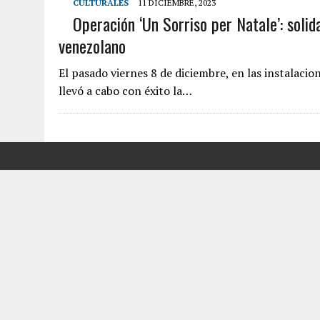
CULTURALES
11 DICIEMBRE, 2023
Operación ‘Un Sorriso per Natale’: solida
6 AGOSTO, 2026
|
MISTERIOSA MUERTE DE MODELO EN MONAGAS: HA
venezolano
6 AGOSTO, 2026
|
BARINAS: ADOLESCENTE SE QUITÓ LA VIDA TRAS S
6 AGOSTO, 2026
|
CONMOCIÓN EN COLORADO POR ASESINATO DE UNA
El pasado viernes 8 de diciembre, en las instalacio
llevó a cabo con éxito la…
5 AGOSTO, 2026
|
PRESUNTO BROTE PSICÓTICO POR FALTA DE TRAT