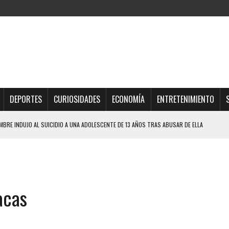
DEPORTES
CURIOSIDADES
ECONOMÍA
ENTRETENIMIENTO
BRE INDUJO AL SUICIDIO A UNA ADOLESCENTE DE 13 AÑOS TRAS ABUSAR DE ELLA
OMBRE Y SU FAMILIA TRAS LOS TERREMOTOS: CAYERON DESDE EL PISO NUEVE DEL
TRAS LA CASA SE INUNDABA
acas
URIÓ A MANOS DE VARIOS DE ELLOS EN MATURÍN
 DE CARACAS CON MÁS DE 20 PERSONAS ADENTRO
JOS, UNO PERDIÓ LA VIDA