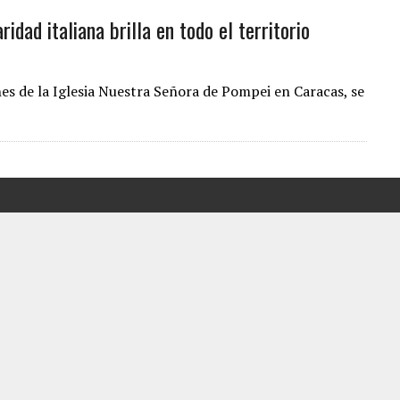
ridad italiana brilla en todo el territorio
LLARON EL CUERPO DENTRO DE SU CASA
ER ACOSADA Y ABUSADA POR LA PAREJA DE SU ABUELA
 ADOLESCENTE VENEZOLANA EN REUNIÓN CON AMIGOS
nes de la Iglesia Nuestra Señora de Pompei en Caracas, se
AMIENTO DESENCADENÓ TRAGEDIA FAMILIAR