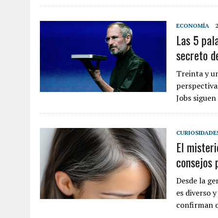
ECONOMÍA
Las 5 pala
secreto d
Treinta y u
perspectiva
Jobs siguen
CURIOSIDADE
El misteri
consejos p
Desde la gen
es diverso 
confirman 