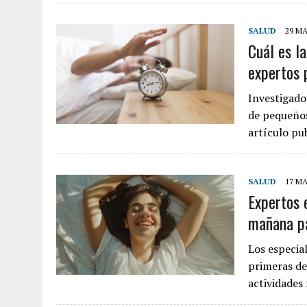
SALUD
29 MA
Cuál es l
expertos 
Investigado
de pequeños
artículo p
SALUD
17 MA
Expertos 
mañana pa
Los especia
primeras de
actividades