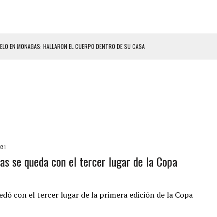
ELO EN MONAGAS: HALLARON EL CUERPO DENTRO DE SU CASA
ER ACOSADA Y ABUSADA POR LA PAREJA DE SU ABUELA
 ADOLESCENTE VENEZOLANA EN REUNIÓN CON AMIGOS
AMIENTO DESENCADENÓ TRAGEDIA FAMILIAR
DIO A UNA ADOLESCENTE DE 13 AÑOS TRAS ABUSAR DE ELLA
 GRAN MAGNITUD EN ZONA INDUSTRIAL DE EL LLANITO
CIAL DE CHACAO
021
as se queda con el tercer lugar de la Copa
ERIDAS A SU PRIMA Y A OTRO FAMILIAR EN BOLÍVAR
A EN SECTORES VECINOS
S BONITAS’ 42 DÍAS DESPUÉS DE LOS TERREMOTOS EN LA GUAIRA
edó con el tercer lugar de la primera edición de la Copa