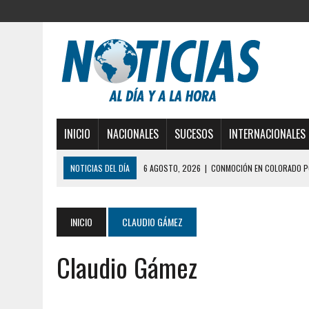
INICIO
NACIONALES
SUCESOS
INTERNACIONALES
NOTICIAS DEL DÍA
6 AGOSTO, 2026
|
CONMOCIÓN EN COLORADO PO
5 AGOSTO, 2026
|
PRESUNTO BROTE PSICÓTICO POR FALTA DE TRAT
5 AGOSTO, 2026
|
HORROR EN BARINAS: UN HOMBRE INDUJO AL SUICI
INICIO
CLAUDIO GÁMEZ
3 AGOSTO, 2026
|
LA INCREÍBLE FORMA EN LA QUE SOBREVIVIÓ UN H
Claudio Gámez
EDIFICIO PETUNIA
3 AGOSTO, 2026
|
YARACUY: INTENTÓ DESCONECTAR SU NEVERA MIEN
2 AGOSTO, 2026
|
AYUDABA A PERSONAS EN SITUACIÓN DE CALLE Y M