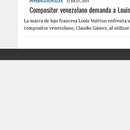
INTERNACIONALES
22 JULIO, 2023
Compositor venezolano demanda a Louis 
7 AGOSTO, 2026
|
YARACUY: ASESINARON DOS HOMBRES EL MISMO DÍ
7 AGOSTO, 2026
|
LOCALIZARON CUERPO DE ‘LA SEÑORA DE LAS UÑA
La marca de lujo francesa Louis Vuitton enfrenta 
6 AGOSTO, 2026
|
MISTERIOSA MUERTE DE MODELO EN MONAGAS: HA
compositor venezolano, Claudio Gámez, al utiliza
6 AGOSTO, 2026
|
BARINAS: ADOLESCENTE SE QUITÓ LA VIDA TRAS S