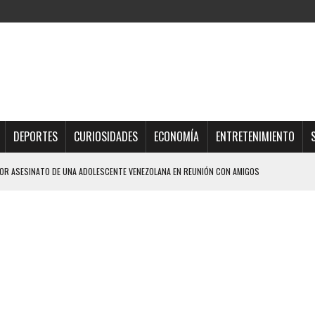
DEPORTES
CURIOSIDADES
ECONOMÍA
ENTRETENIMIENTO
R ASESINATO DE UNA ADOLESCENTE VENEZOLANA EN REUNIÓN CON AMIGOS
AMIENTO DESENCADENÓ TRAGEDIA FAMILIAR
DIO A UNA ADOLESCENTE DE 13 AÑOS TRAS ABUSAR DE ELLA
OMBRE Y SU FAMILIA TRAS LOS TERREMOTOS: CAYERON DESDE EL PISO NUEVE DEL
TRAS LA CASA SE INUNDABA
URIÓ A MANOS DE VARIOS DE ELLOS EN MATURÍN