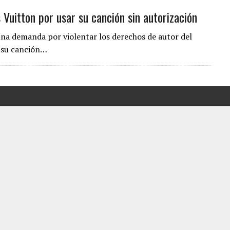
Vuitton por usar su canción sin autorización
A EN SECTORES VECINOS
S BONITAS’ 42 DÍAS DESPUÉS DE LOS TERREMOTOS EN LA GUAIRA
una demanda por violentar los derechos de autor del
LLARON EL CUERPO DENTRO DE SU CASA
r su canción…
ER ACOSADA Y ABUSADA POR LA PAREJA DE SU ABUELA