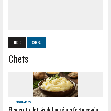
INICIO
CHEFS
Chefs
CURIOSIDADES
El secreto detrás del puré perfecto según