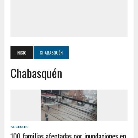
INICIO
CHABASQUÉN
Chabasquén
SUCESOS
100 familias afectadas por inundaciones en