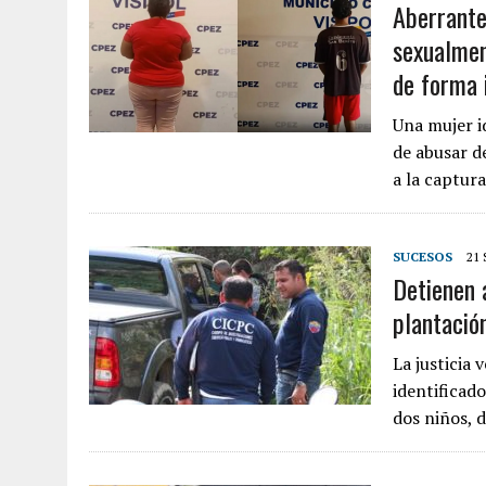
Aberrante
sexualmen
de forma 
Una mujer i
de abusar d
a la captur
SUCESOS
21
Detienen 
plantació
La justicia
identificad
dos niños, 