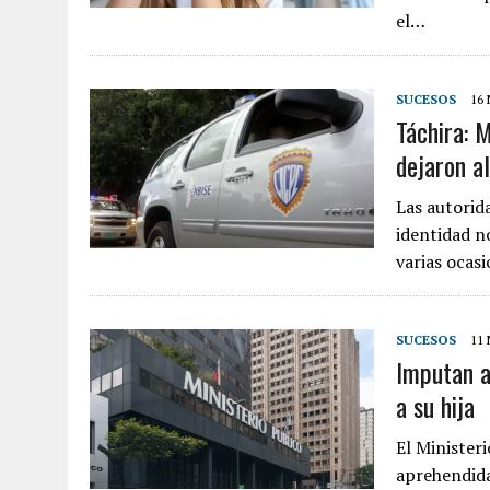
el…
SUCESOS
16
Táchira: M
dejaron a
Las autorid
identidad n
varias ocas
SUCESOS
11
Imputan a
a su hija
El Minister
aprehendida