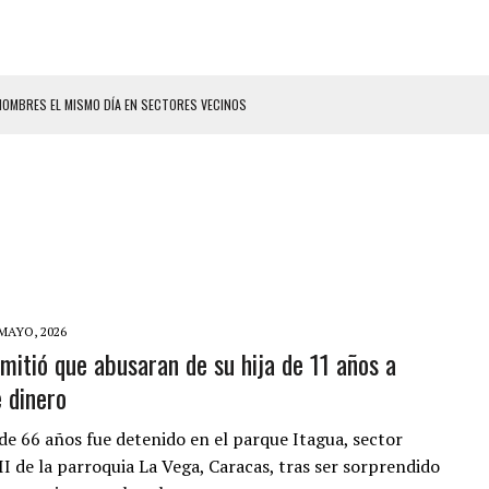
HOMBRES EL MISMO DÍA EN SECTORES VECINOS
S BONITAS’ 42 DÍAS DESPUÉS DE LOS TERREMOTOS EN LA GUAIRA
LLARON EL CUERPO DENTRO DE SU CASA
ER ACOSADA Y ABUSADA POR LA PAREJA DE SU ABUELA
 ADOLESCENTE VENEZOLANA EN REUNIÓN CON AMIGOS
AMIENTO DESENCADENÓ TRAGEDIA FAMILIAR
ENTAMIENTO EN EL VALLE: HAY CUATRO PRESUNTOS DELINCUENTES ABATIDOS
 MAYO, 2026
mitió que abusaran de su hija de 11 años a
 GRAN MAGNITUD EN ZONA INDUSTRIAL DE EL LLANITO
 dinero
CIAL DE CHACAO
ERIDAS A SU PRIMA Y A OTRO FAMILIAR EN BOLÍVAR
e 66 años fue detenido en el parque Itagua, sector
I de la parroquia La Vega, Caracas, tras ser sorprendido