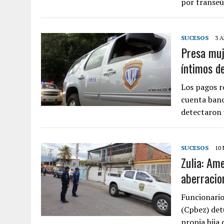
por transe
SUCESOS
3 A
Presa muj
íntimos de
Los pagos re
cuenta banc
detectaron 
SUCESOS
10
Zulia: Am
aberracio
Funcionario
(Cpbez) det
propia hija