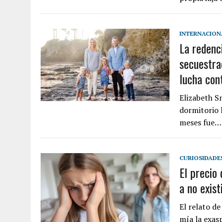
INTERNACION
La redenc
secuestra
lucha cont
Elizabeth S
dormitorio 
meses fue…
CURIOSIDADE
El precio 
a no exis
El relato d
mía la exas