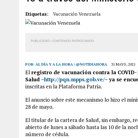
3 AGOSTO, 2026
|
LA INCREÍBLE FORMA EN LA QUE SOBREVIVIÓ UN H
Etiquetas:
Vacunación Venezuela
EDIFICIO PETUNIA
7 AGOSTO, 2026
|
FUGA DE GAS GENERÓ EXPLOSIÓN EN LOCAL COMER
7 AGOSTO, 2026
|
HOMBRE ASESINÓ A SU TÍA CON UN PUÑAL Y DEJÓ H
PUBLICIDAD / CONTENIDO PATROCINADO
7 AGOSTO, 2026
|
YARACUY: ASESINARON DOS HOMBRES EL MISMO DÍ
POR:
AL DÍA Y A LA HORA | @NOTIDIAHORA
31 MAYO, 2021
El
registro de vacunación contra la COVID-1
Salud –
http://pqn.mpps.gob.ve/
– ya se encu
inscritas en la Plataforma Patria.
El anuncio sobre este mecanismo lo hizo el minis
28 de mayo.
El titular de la cartera de Salud, sin embargo,
abierto de lunes a sábado hasta las 10 de la noc
número de cédula.