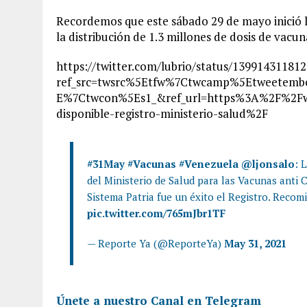
Recordemos que este sábado 29 de mayo inició l
la distribución de 1.3 millones de dosis de vacu
https://twitter.com/lubrio/status/13991431181
ref_src=twsrc%5Etfw%7Ctwcamp%5Etweetem
E%7Ctwcon%5Es1_&ref_url=https%3A%2F%2Fww
disponible-registro-ministerio-salud%2F
#31May
#Vacunas
#Venezuela
@ljonsalo
: 
del Ministerio de Salud para las Vacunas anti
Sistema Patria fue un éxito el Registro. Recom
pic.twitter.com/765mJbr1TF
— Reporte Ya (@ReporteYa)
May 31, 2021
Únete a nuestro Canal en Telegram