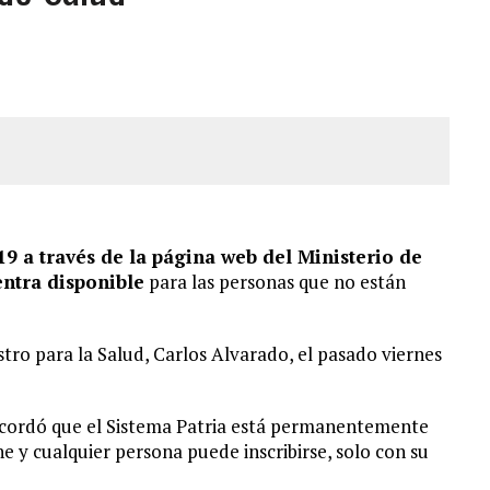
OMBRE Y SU FAMILIA TRAS LOS TERREMOTOS: CAYERON DESDE EL PISO NUEVE DEL
CIAL DE CHACAO
ERIDAS A SU PRIMA Y A OTRO FAMILIAR EN BOLÍVAR
A EN SECTORES VECINOS
9 a través de la página web del Ministerio de
entra disponible
para las personas que no están
tro para la Salud, Carlos Alvarado, el pasado viernes
 recordó que el Sistema Patria está permanentemente
he y cualquier persona puede inscribirse, solo con su