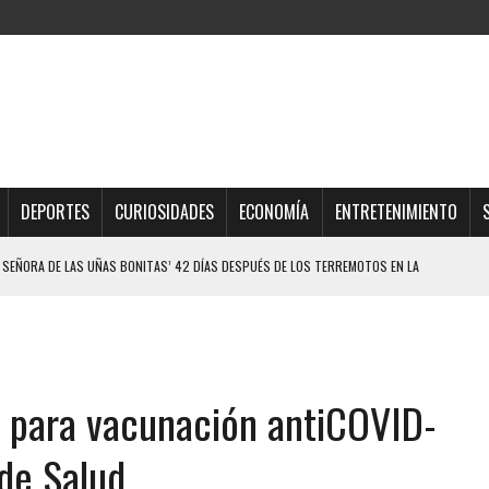
DEPORTES
CURIOSIDADES
ECONOMÍA
ENTRETENIMIENTO
 SEÑORA DE LAS UÑAS BONITAS’ 42 DÍAS DESPUÉS DE LOS TERREMOTOS EN LA
LLARON EL CUERPO DENTRO DE SU CASA
ER ACOSADA Y ABUSADA POR LA PAREJA DE SU ABUELA
ro para vacunación antiCOVID-
 ADOLESCENTE VENEZOLANA EN REUNIÓN CON AMIGOS
AMIENTO DESENCADENÓ TRAGEDIA FAMILIAR
 de Salud
DIO A UNA ADOLESCENTE DE 13 AÑOS TRAS ABUSAR DE ELLA