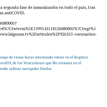
a segunda fase de inmunización en todo el país, tras
nas antiCOVID.
26080005?
bed%7Ctwterm%5E1399143118126080005%7Ctwgr%5
w.laiguana.tv%2Farticulos%2F926355-vacunacion-
Luego de varias horas intentando entrar en el Registro
 Covid19, de los Venezolanos que No estamos en el
iendo utilizar navegador Firefox