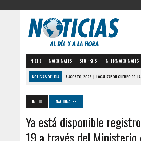
INICIO
NACIONALES
SUCESOS
INTERNACIONALES
NOTICIAS DEL DÍA
7 AGOSTO, 2026
|
LOCALIZARON CUERPO DE ‘LA
GUAIRA
6 AGOSTO, 2026
|
MISTERIOSA MUERTE DE MODELO EN MONAGAS: HA
INICIO
NACIONALES
6 AGOSTO, 2026
|
BARINAS: ADOLESCENTE SE QUITÓ LA VIDA TRAS S
Ya está disponible regist
6 AGOSTO, 2026
|
CONMOCIÓN EN COLORADO POR ASESINATO DE UNA
5 AGOSTO, 2026
|
PRESUNTO BROTE PSICÓTICO POR FALTA DE TRAT
19 a través del Ministerio
5 AGOSTO, 2026
|
HORROR EN BARINAS: UN HOMBRE INDUJO AL SUICI