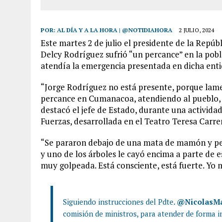
POR:
AL DÍA Y A LA HORA | @NOTIDIAHORA
2 JULIO, 2024
Este martes 2 de julio el presidente de la Repú
Delcy Rodríguez sufrió “un percance” en la pob
atendía la emergencia presentada en dicha ent
“Jorge Rodríguez no está presente, porque la
percance en Cumanacoa, atendiendo al pueblo, t
destacó el jefe de Estado, durante una activid
Fuerzas, desarrollada en el Teatro Teresa Carre
“Se pararon debajo de una mata de mamón y pe
y uno de los árboles le cayó encima a parte de e
muy golpeada. Está consciente, está fuerte. Yo 
Siguiendo instrucciones del Pdte.
@NicolasM
comisión de ministros, para atender de forma in