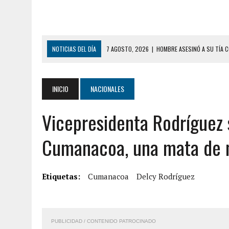
NOTICIAS DEL DÍA
7 AGOSTO, 2026
|
HOMBRE ASESINÓ A SU TÍA C
7 AGOSTO, 2026
|
YARACUY: ASESINARON DOS HOMBRES EL MISMO DÍ
7 AGOSTO, 2026
|
LOCALIZARON CUERPO DE ‘LA SEÑORA DE LAS UÑA
INICIO
NACIONALES
6 AGOSTO, 2026
|
MISTERIOSA MUERTE DE MODELO EN MONAGAS: HA
Vicepresidenta Rodríguez 
6 AGOSTO, 2026
|
BARINAS: ADOLESCENTE SE QUITÓ LA VIDA TRAS S
6 AGOSTO, 2026
|
CONMOCIÓN EN COLORADO POR ASESINATO DE UNA
Cumanacoa, una mata de 
5 AGOSTO, 2026
|
PRESUNTO BROTE PSICÓTICO POR FALTA DE TRAT
5 AGOSTO, 2026
|
HORROR EN BARINAS: UN HOMBRE INDUJO AL SUICI
Etiquetas:
Cumanacoa
Delcy Rodríguez
8 AGOSTO, 2026
|
BOMBEROS DE CARACAS COMBATIERON INCENDIO DE
7 AGOSTO, 2026
|
FUGA DE GAS GENERÓ EXPLOSIÓN EN LOCAL COMER
PUBLICIDAD / CONTENIDO PATROCINADO