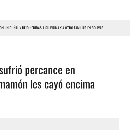
ON UN PUÑAL Y DEJÓ HERIDAS A SU PRIMA Y A OTRO FAMILIAR EN BOLÍVAR
A EN SECTORES VECINOS
S BONITAS’ 42 DÍAS DESPUÉS DE LOS TERREMOTOS EN LA GUAIRA
LLARON EL CUERPO DENTRO DE SU CASA
sufrió percance en
ER ACOSADA Y ABUSADA POR LA PAREJA DE SU ABUELA
 ADOLESCENTE VENEZOLANA EN REUNIÓN CON AMIGOS
mamón les cayó encima
AMIENTO DESENCADENÓ TRAGEDIA FAMILIAR
DIO A UNA ADOLESCENTE DE 13 AÑOS TRAS ABUSAR DE ELLA
 GRAN MAGNITUD EN ZONA INDUSTRIAL DE EL LLANITO
CIAL DE CHACAO