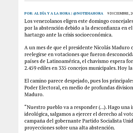
POR:
AL DÍA Y A LA HORA | @NOTIDIAHORA
9 DICIEMBRE, 2
Los venezolanos eligen este domingo concejales
por la abstención debido a la desconfianza en el 
hartazgo ante la crisis socioeconómica.
A un mes de que el presidente Nicolás Maduro 
reelegirse en votaciones que fueron desconocid
países de Latinoamérica, el chavismo espera fort
2.459 ediles en 335 concejos municipales. Hoy la
El camino parece despejado, pues los principales
Poder Electoral, en medio de profundas division
Maduro.
“Nuestro pueblo va a responder (…). Hago una in
ideológica, salgamos a ejercer el derecho al voto
campaña del gobernante Partido Socialista Unid
proyecciones sobre una alta abstención.