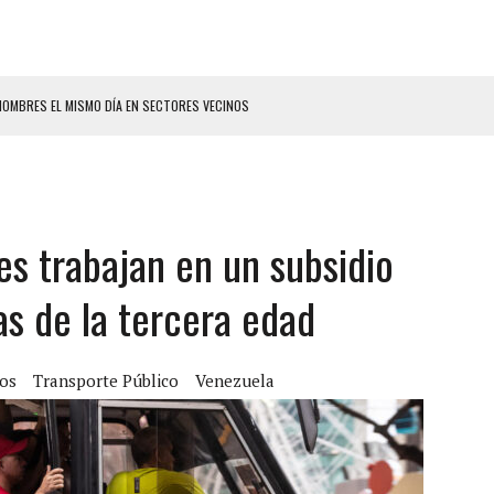
HOMBRES EL MISMO DÍA EN SECTORES VECINOS
S BONITAS’ 42 DÍAS DESPUÉS DE LOS TERREMOTOS EN LA GUAIRA
LLARON EL CUERPO DENTRO DE SU CASA
ER ACOSADA Y ABUSADA POR LA PAREJA DE SU ABUELA
es trabajan en un subsidio
 ADOLESCENTE VENEZOLANA EN REUNIÓN CON AMIGOS
AMIENTO DESENCADENÓ TRAGEDIA FAMILIAR
as de la tercera edad
DIO A UNA ADOLESCENTE DE 13 AÑOS TRAS ABUSAR DE ELLA
 GRAN MAGNITUD EN ZONA INDUSTRIAL DE EL LLANITO
ios
Transporte Público
Venezuela
CIAL DE CHACAO
ERIDAS A SU PRIMA Y A OTRO FAMILIAR EN BOLÍVAR