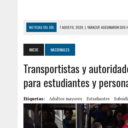
NOTICIAS DEL DÍA
7 AGOSTO, 2026
|
YARACUY: ASESINARON DOS 
7 AGOSTO, 2026
|
LOCALIZARON CUERPO DE ‘LA SEÑORA DE LAS UÑA
6 AGOSTO, 2026
|
MISTERIOSA MUERTE DE MODELO EN MONAGAS: HA
INICIO
NACIONALES
6 AGOSTO, 2026
|
BARINAS: ADOLESCENTE SE QUITÓ LA VIDA TRAS S
Transportistas y autoridad
6 AGOSTO, 2026
|
CONMOCIÓN EN COLORADO POR ASESINATO DE UNA
5 AGOSTO, 2026
|
PRESUNTO BROTE PSICÓTICO POR FALTA DE TRAT
para estudiantes y person
5 AGOSTO, 2026
|
HORROR EN BARINAS: UN HOMBRE INDUJO AL SUICI
8 AGOSTO, 2026
|
BOMBEROS DE CARACAS COMBATIERON INCENDIO DE
Etiquetas:
Adultos mayores
Estudiantes
Subsid
7 AGOSTO, 2026
|
FUGA DE GAS GENERÓ EXPLOSIÓN EN LOCAL COMER
7 AGOSTO, 2026
|
HOMBRE ASESINÓ A SU TÍA CON UN PUÑAL Y DEJÓ H