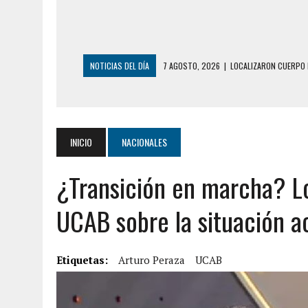
NOTICIAS DEL DÍA
6 AGOSTO, 2026
|
MISTERIOSA MUERTE D
6 AGOSTO, 2026
|
BARINAS: ADOLESCENTE SE QUITÓ LA VIDA T
6 AGOSTO, 2026
|
CONMOCIÓN EN COLORADO POR ASESINATO D
5 AGOSTO, 2026
|
PRESUNTO BROTE PSICÓTICO POR FALTA DE
INICIO
NACIONALES
5 AGOSTO, 2026
|
HORROR EN BARINAS: UN HOMBRE INDUJO AL 
¿Transición en marcha? Lo 
3 AGOSTO, 2026
|
LA INCREÍBLE FORMA EN LA QUE SOBREVIVIÓ
EDIFICIO PETUNIA
UCAB sobre la situación ac
7 AGOSTO, 2026
|
FUGA DE GAS GENERÓ EXPLOSIÓN EN LOCAL 
7 AGOSTO, 2026
|
HOMBRE ASESINÓ A SU TÍA CON UN PUÑAL Y 
Etiquetas:
Arturo Peraza
UCAB
7 AGOSTO, 2026
|
YARACUY: ASESINARON DOS HOMBRES EL MIS
7 AGOSTO, 2026
|
LOCALIZARON CUERPO DE ‘LA SEÑORA DE LA