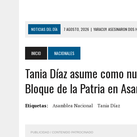
NOTICIAS DEL DÍA
7 AGOSTO, 2026
|
YARACUY: ASESINARON DOS 
7 AGOSTO, 2026
|
LOCALIZARON CUERPO DE ‘LA SEÑORA DE LAS UÑA
6 AGOSTO, 2026
|
MISTERIOSA MUERTE DE MODELO EN MONAGAS: HA
INICIO
NACIONALES
6 AGOSTO, 2026
|
BARINAS: ADOLESCENTE SE QUITÓ LA VIDA TRAS S
Tania Díaz asume como nue
6 AGOSTO, 2026
|
CONMOCIÓN EN COLORADO POR ASESINATO DE UNA
5 AGOSTO, 2026
|
PRESUNTO BROTE PSICÓTICO POR FALTA DE TRAT
Bloque de la Patria en As
5 AGOSTO, 2026
|
HORROR EN BARINAS: UN HOMBRE INDUJO AL SUICI
8 AGOSTO, 2026
|
BOMBEROS DE CARACAS COMBATIERON INCENDIO DE
Etiquetas:
Asamblea Nacional
Tania Díaz
7 AGOSTO, 2026
|
FUGA DE GAS GENERÓ EXPLOSIÓN EN LOCAL COMER
7 AGOSTO, 2026
|
HOMBRE ASESINÓ A SU TÍA CON UN PUÑAL Y DEJÓ H
PUBLICIDAD / CONTENIDO PATROCINADO