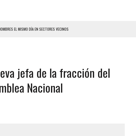
HOMBRES EL MISMO DÍA EN SECTORES VECINOS
S BONITAS’ 42 DÍAS DESPUÉS DE LOS TERREMOTOS EN LA GUAIRA
LLARON EL CUERPO DENTRO DE SU CASA
ER ACOSADA Y ABUSADA POR LA PAREJA DE SU ABUELA
va jefa de la fracción del
 ADOLESCENTE VENEZOLANA EN REUNIÓN CON AMIGOS
AMIENTO DESENCADENÓ TRAGEDIA FAMILIAR
amblea Nacional
DIO A UNA ADOLESCENTE DE 13 AÑOS TRAS ABUSAR DE ELLA
 GRAN MAGNITUD EN ZONA INDUSTRIAL DE EL LLANITO
CIAL DE CHACAO
ERIDAS A SU PRIMA Y A OTRO FAMILIAR EN BOLÍVAR