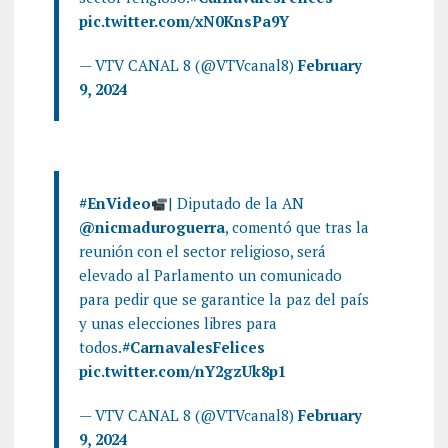
pic.twitter.com/xN0KnsPa9Y
— VTV CANAL 8 (@VTVcanal8)
February
9, 2024
#EnVideo
| Diputado de la AN
@nicmaduroguerra
, comentó que tras la
reunión con el sector religioso, será
elevado al Parlamento un comunicado
para pedir que se garantice la paz del país
y unas elecciones libres para
todos.
#CarnavalesFelices
pic.twitter.com/nY2gzUk8p1
— VTV CANAL 8 (@VTVcanal8)
February
9, 2024