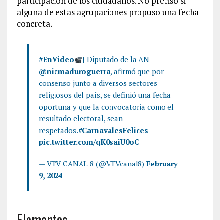
participación de los ciudadanos. No precisó si
alguna de estas agrupaciones propuso una fecha
concreta.
#EnVideo
| Diputado de la AN
@nicmaduroguerra
, afirmó que por
consenso junto a diversos sectores
religiosos del país, se definió una fecha
oportuna y que la convocatoria como el
resultado electoral, sean
respetados.
#CarnavalesFelices
pic.twitter.com/qK0saiU0oC
— VTV CANAL 8 (@VTVcanal8)
February
9, 2024
Elementos