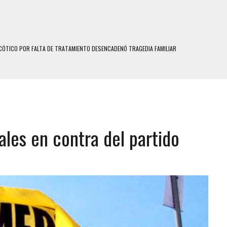
ÓTICO POR FALTA DE TRATAMIENTO DESENCADENÓ TRAGEDIA FAMILIAR
N HOMBRE INDUJO AL SUICIDIO A UNA ADOLESCENTE DE 13 AÑOS TRAS ABUSAR DE ELLA
 UN HOMBRE Y SU FAMILIA TRAS LOS TERREMOTOS: CAYERON DESDE EL PISO NUEVE DEL
 MIENTRAS LA CASA SE INUNDABA
ales en contra del partido
LE Y MURIÓ A MANOS DE VARIOS DE ELLOS EN MATURÍN
ENTRO DE CARACAS CON MÁS DE 20 PERSONAS ADENTRO
US HIJOS, UNO PERDIÓ LA VIDA
S: HALLARON EL CUERPO DENTRO DE SU CASA
RAS SER ACOSADA Y ABUSADA POR LA PAREJA DE SU ABUELA
E UNA ADOLESCENTE VENEZOLANA EN REUNIÓN CON AMIGOS