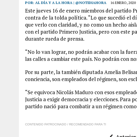
POR:
AL DÍA Y A LA HORA | @NOTIDIAHORA
16 ENERO, 2020
Este jueves 16 de enero miembros del partido Pr
contra de la tolda política. “Lo que sucedió el 
que verlo con claridad, y no como un hecho ais
con el partido Primero Justicia, pero con este p
durante rueda de prensa.
“No lo van lograr, no podrán acabar con la fuer
las calles a cambiar este país. No podrán con no
Por su parte, la también diputada Amelia Belisa
conciencia, son empleados del régimen, son esc
“Se equivoca Nicolás Maduro con esos empleado
Justicia a exigir democracia y elecciones. Para 
partido nació para combatir a un régimen como 
CONTENIDO PATROCINADO / RECOMENDADO PARA TI
Anterior