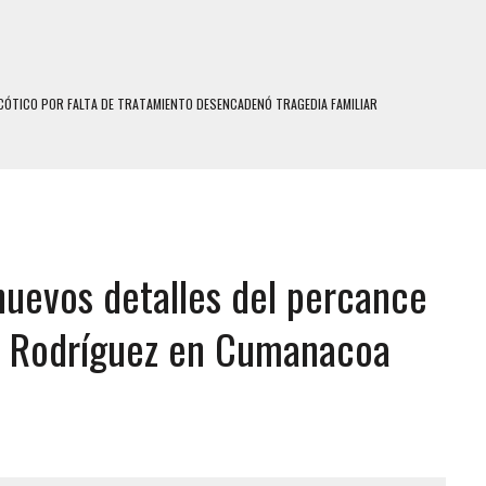
ÓTICO POR FALTA DE TRATAMIENTO DESENCADENÓ TRAGEDIA FAMILIAR
SUICIDIO A UNA ADOLESCENTE DE 13 AÑOS TRAS ABUSAR DE ELLA
 UN HOMBRE Y SU FAMILIA TRAS LOS TERREMOTOS: CAYERON DESDE EL PISO NUEVE DEL
COMERCIAL DE CHACAO
nuevos detalles del percance
DEJÓ HERIDAS A SU PRIMA Y A OTRO FAMILIAR EN BOLÍVAR
MO DÍA EN SECTORES VECINOS
cy Rodríguez en Cumanacoa
S UÑAS BONITAS’ 42 DÍAS DESPUÉS DE LOS TERREMOTOS EN LA GUAIRA
S: HALLARON EL CUERPO DENTRO DE SU CASA
RAS SER ACOSADA Y ABUSADA POR LA PAREJA DE SU ABUELA
E UNA ADOLESCENTE VENEZOLANA EN REUNIÓN CON AMIGOS