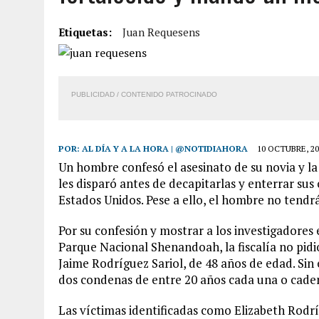
1 AGOSTO, 2026
|
UN MUERTO Y 5 HERIDOS SALDO DE COLISIÓN MÚLT
Etiquetas:
Juan Requesens
6 AGOSTO, 2026
|
CONMOCIÓN EN COLORADO POR ASESINATO DE UNA
5 AGOSTO, 2026
|
PRESUNTO BROTE PSICÓTICO POR FALTA DE TRAT
5 AGOSTO, 2026
|
HORROR EN BARINAS: UN HOMBRE INDUJO AL SUICI
PUBLICIDAD / CONTENIDO PATROCINADO
POR:
AL DÍA Y A LA HORA | @NOTIDIAHORA
10 OCTUBRE, 20
Un hombre confesó el asesinato de su novia y la 
les disparó antes de decapitarlas y enterrar sus
Estados Unidos. Pese a ello, el hombre no tend
Por su confesión y mostrar a los investigadores e
Parque Nacional Shenandoah, la fiscalía no pi
Jaime Rodríguez Sariol, de 48 años de edad. Si
dos condenas de entre 20 años cada una o cade
Las víctimas identificadas como Elizabeth Rodrí