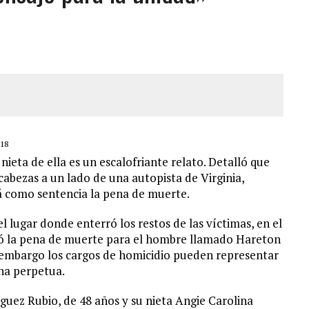
IPLE EN LA AUTOPISTA VALLE-COCHE
 ADOLESCENTE VENEZOLANA EN REUNIÓN CON AMIGOS
AMIENTO DESENCADENÓ TRAGEDIA FAMILIAR
DIO A UNA ADOLESCENTE DE 13 AÑOS TRAS ABUSAR DE ELLA
18
nieta de ella es un escalofriante relato. Detalló que
 cabezas a un lado de una autopista de Virginia,
rá como sentencia la pena de muerte.
l lugar donde enterró los restos de las víctimas, en el
dió la pena de muerte para el hombre llamado Hareton
n embargo los cargos de homicidio pueden representar
na perpetua.
guez Rubio, de 48 años y su nieta Angie Carolina