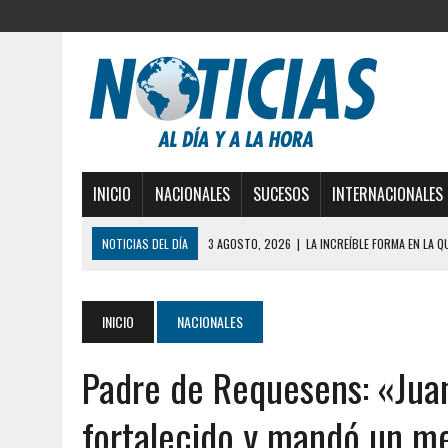
INICIO
NACIONALES
SUCESOS
INTERNACIONALES
NOTICIAS DEL DÍA
3 AGOSTO, 2026
|
LA INCREÍBLE FORMA EN LA 
DESDE EL PISO NUEVE DEL EDIFICIO PETUNIA
3 AGOSTO, 2026
|
YARACUY: INTENTÓ DESCONECTAR SU NEVERA MIEN
INICIO
NACIONALES
2 AGOSTO, 2026
|
AYUDABA A PERSONAS EN SITUACIÓN DE CALLE Y M
Padre de Requesens: «Jua
2 AGOSTO, 2026
|
COLAPSÓ TECHO DE UNA VIVIENDA EN EL CENTRO
2 AGOSTO, 2026
|
FALCÓN: MUJER ATACÓ CON UN CUCHILLO A SUS HI
fortalecido y mandó un me
2 AGOSTO, 2026
|
CONMOCIÓN EN CHILE POR BRUTAL CRIMEN CONTR