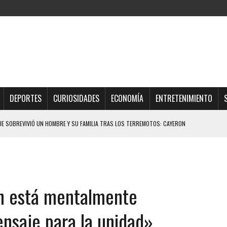
DEPORTES
CURIOSIDADES
ECONOMÍA
ENTRETENIMIENTO
QUE SOBREVIVIÓ UN HOMBRE Y SU FAMILIA TRAS LOS TERREMOTOS: CAYERON
TRAS LA CASA SE INUNDABA
URIÓ A MANOS DE VARIOS DE ELLOS EN MATURÍN
n está mentalmente
 DE CARACAS CON MÁS DE 20 PERSONAS ADENTRO
JOS, UNO PERDIÓ LA VIDA
nsaje para la unidad»
A ADOLESCENTE VENEZOLANO: AUTOR MATERIAL SE MANTIENE EN FUGA