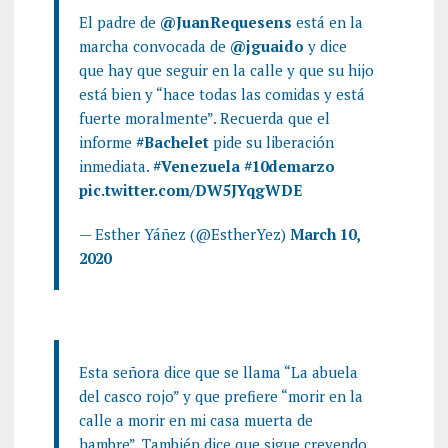
El padre de
@JuanRequesens
está en la
marcha convocada de
@jguaido
y dice
que hay que seguir en la calle y que su hijo
está bien y “hace todas las comidas y está
fuerte moralmente”. Recuerda que el
informe
#Bachelet
pide su liberación
inmediata.
#Venezuela
#10demarzo
pic.twitter.com/DW5JYqgWDE
— Esther Yáñez (@EstherYez)
March 10,
2020
Esta señora dice que se llama “La abuela
del casco rojo” y que prefiere “morir en la
calle a morir en mi casa muerta de
hambre”. También dice que sigue creyendo