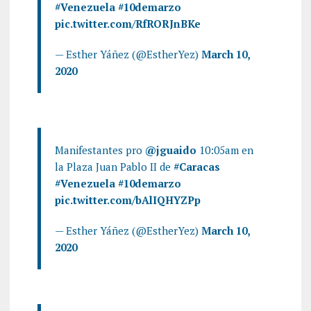
#Venezuela
#10demarzo
pic.twitter.com/RfRORJnBKe
— Esther Yáñez (@EstherYez)
March 10,
2020
Manifestantes pro
@jguaido
10:05am en
la Plaza Juan Pablo II de
#Caracas
#Venezuela
#10demarzo
pic.twitter.com/bAlIQHYZPp
— Esther Yáñez (@EstherYez)
March 10,
2020