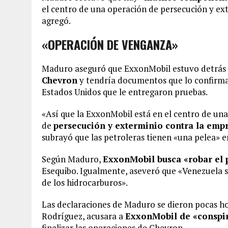
el centro de una operación de persecución y e
agregó.
«OPERACIÓN DE VENGANZA»
Maduro aseguró que ExxonMobil estuvo detrás
Chevron
y tendría documentos que lo confirman
Estados Unidos que le entregaron pruebas.
«Así que la ExxonMobil está en el centro de un
de
persecución y exterminio contra la emp
subrayó que las petroleras tienen «una pelea» e
Según Maduro,
ExxonMobil busca «robar el 
Esequibo. Igualmente, aseveró que «Venezuela se
de los hidrocarburos».
Las declaraciones de Maduro se dieron pocas ho
Rodríguez, acusara a
ExxonMobil de «conspir
finalizar las operaciones de Chevron.