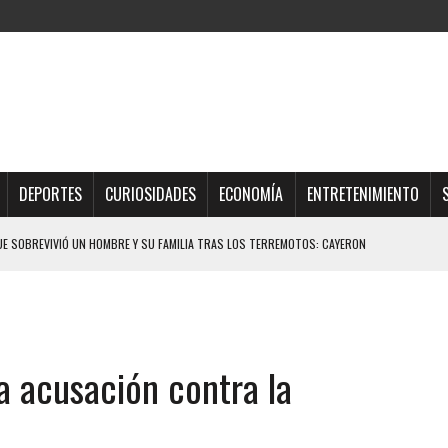
DEPORTES
CURIOSIDADES
ECONOMÍA
ENTRETENIMIENTO
QUE SOBREVIVIÓ UN HOMBRE Y SU FAMILIA TRAS LOS TERREMOTOS: CAYERON
TRAS LA CASA SE INUNDABA
URIÓ A MANOS DE VARIOS DE ELLOS EN MATURÍN
a acusación contra la
 DE CARACAS CON MÁS DE 20 PERSONAS ADENTRO
JOS, UNO PERDIÓ LA VIDA
LLARON EL CUERPO DENTRO DE SU CASA