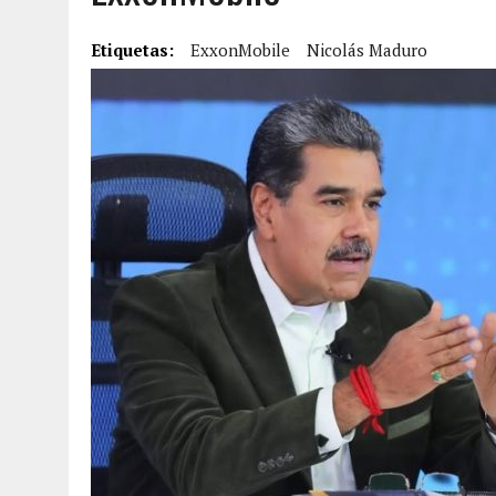
6 AGOSTO, 2026
|
BARINAS: ADOLESCENTE SE QUITÓ LA VIDA TRAS S
Etiquetas:
ExxonMobile
Nicolás Maduro
6 AGOSTO, 2026
|
CONMOCIÓN EN COLORADO POR ASESINATO DE UNA
5 AGOSTO, 2026
|
PRESUNTO BROTE PSICÓTICO POR FALTA DE TRAT
5 AGOSTO, 2026
|
HORROR EN BARINAS: UN HOMBRE INDUJO AL SUICI