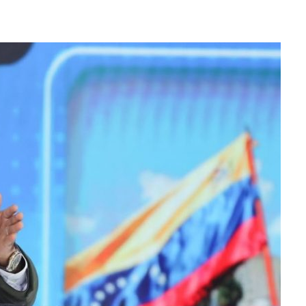
ER ACOSADA Y ABUSADA POR LA PAREJA DE SU ABUELA
 ADOLESCENTE VENEZOLANA EN REUNIÓN CON AMIGOS
AMIENTO DESENCADENÓ TRAGEDIA FAMILIAR
DIO A UNA ADOLESCENTE DE 13 AÑOS TRAS ABUSAR DE ELLA