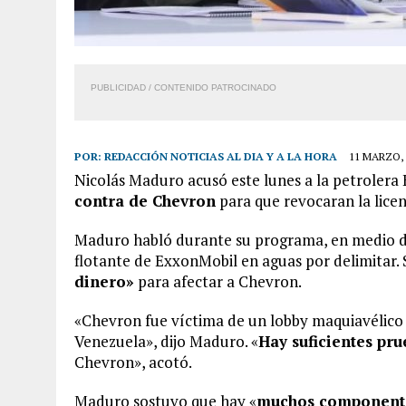
PUBLICIDAD / CONTENIDO PATROCINADO
POR:
REDACCIÓN NOTICIAS AL DIA Y A LA HORA
11 MARZO, 
Nicolás Maduro acusó este lunes a la petroler
contra de Chevron
para que revocaran la licen
Maduro habló durante su programa, en medio de
flotante de ExxonMobil en aguas por delimitar. 
dinero»
para afectar a Chevron.
«Chevron fue víctima de un lobby maquiavélico 
Venezuela», dijo Maduro. «
Hay suficientes pr
Chevron», acotó.
Maduro sostuvo que hay «
muchos componente