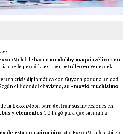
2025
a ExxonMobil de
hacer un «lobby maquiavélico» en
cia que le permitìa extraer petróleo en Venezuela.
 una crisis diplomática con Guyana por una unidad
Según el líder del chavismo,
se «movió muchísimo
de la ExxonMobil para destruir sus inversiones en
uebas y elementos
(…) Pagó para que sacaran a
s de esta conspiración
». «La ExxonMobile está en