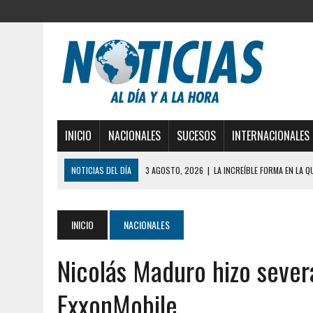
INICIO
NACIONALES
SUCESOS
INTERNACIONALES
NOTICIAS DEL DÍA
3 AGOSTO, 2026
|
LA INCREÍBLE FORMA EN LA 
DESDE EL PISO NUEVE DEL EDIFICIO PETUNIA
3 AGOSTO, 2026
|
YARACUY: INTENTÓ DESCONECTAR SU NEVERA MIEN
INICIO
NACIONALES
2 AGOSTO, 2026
|
AYUDABA A PERSONAS EN SITUACIÓN DE CALLE Y M
Nicolás Maduro hizo sever
2 AGOSTO, 2026
|
COLAPSÓ TECHO DE UNA VIVIENDA EN EL CENTRO
2 AGOSTO, 2026
|
FALCÓN: MUJER ATACÓ CON UN CUCHILLO A SUS HI
ExxonMobile
6 AGOSTO, 2026
|
MISTERIOSA MUERTE DE MODELO EN MONAGAS: HA