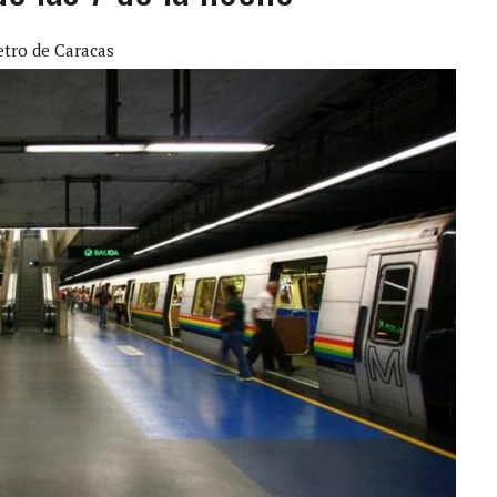
JOS, UNO PERDIÓ LA VIDA
tro de Caracas
LLARON EL CUERPO DENTRO DE SU CASA
ER ACOSADA Y ABUSADA POR LA PAREJA DE SU ABUELA
 ADOLESCENTE VENEZOLANA EN REUNIÓN CON AMIGOS