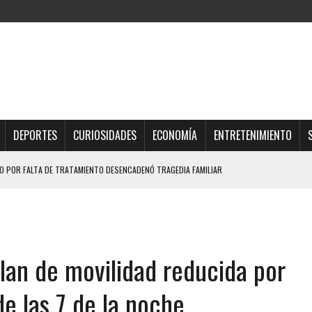
DEPORTES
CURIOSIDADES
ECONOMÍA
ENTRETENIMIENTO
 POR FALTA DE TRATAMIENTO DESENCADENÓ TRAGEDIA FAMILIAR
DIO A UNA ADOLESCENTE DE 13 AÑOS TRAS ABUSAR DE ELLA
OMBRE Y SU FAMILIA TRAS LOS TERREMOTOS: CAYERON DESDE EL PISO NUEVE DEL
lan de movilidad reducida por
TRAS LA CASA SE INUNDABA
URIÓ A MANOS DE VARIOS DE ELLOS EN MATURÍN
de las 7 de la noche
 DE CARACAS CON MÁS DE 20 PERSONAS ADENTRO