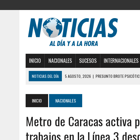
INICIO
NACIONALES
SUCESOS
INTERNACIONALES
NOTICIAS DEL DÍA
5 AGOSTO, 2026
|
PRESUNTO BROTE PSICÓTICO
5 AGOSTO, 2026
|
HORROR EN BARINAS: UN HOMBRE INDUJO AL SUICI
3 AGOSTO, 2026
|
LA INCREÍBLE FORMA EN LA QUE SOBREVIVIÓ UN H
INICIO
NACIONALES
EDIFICIO PETUNIA
Metro de Caracas activa p
3 AGOSTO, 2026
|
YARACUY: INTENTÓ DESCONECTAR SU NEVERA MIEN
2 AGOSTO, 2026
|
AYUDABA A PERSONAS EN SITUACIÓN DE CALLE Y M
trabajos en la Línea 3 des
2 AGOSTO, 2026
|
COLAPSÓ TECHO DE UNA VIVIENDA EN EL CENTRO