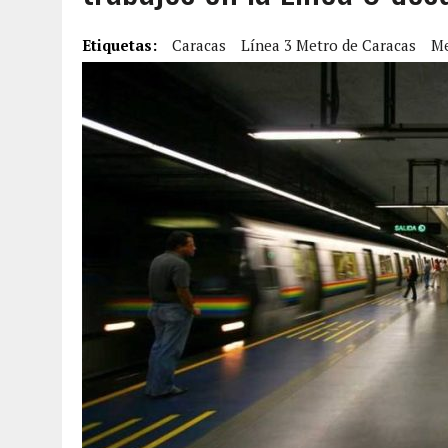
2 AGOSTO, 2026
|
FALCÓN: MUJER ATACÓ CON UN CUCHILLO A SUS HI
Etiquetas:
Caracas
Línea 3 Metro de Caracas
Me
6 AGOSTO, 2026
|
MISTERIOSA MUERTE DE MODELO EN MONAGAS: HA
6 AGOSTO, 2026
|
BARINAS: ADOLESCENTE SE QUITÓ LA VIDA TRAS S
6 AGOSTO, 2026
|
CONMOCIÓN EN COLORADO POR ASESINATO DE UNA