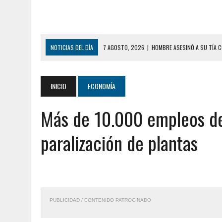
NOTICIAS DEL DÍA
7 AGOSTO, 2026
|
HOMBRE ASESINÓ A SU TÍA C
7 AGOSTO, 2026
|
YARACUY: ASESINARON DOS HOMBRES EL MISMO DÍ
7 AGOSTO, 2026
|
LOCALIZARON CUERPO DE ‘LA SEÑORA DE LAS UÑA
INICIO
ECONOMÍA
6 AGOSTO, 2026
|
MISTERIOSA MUERTE DE MODELO EN MONAGAS: HA
Más de 10.000 empleos de 
6 AGOSTO, 2026
|
BARINAS: ADOLESCENTE SE QUITÓ LA VIDA TRAS S
6 AGOSTO, 2026
|
CONMOCIÓN EN COLORADO POR ASESINATO DE UNA
paralización de plantas
5 AGOSTO, 2026
|
PRESUNTO BROTE PSICÓTICO POR FALTA DE TRAT
5 AGOSTO, 2026
|
HORROR EN BARINAS: UN HOMBRE INDUJO AL SUICI
8 AGOSTO, 2026
|
BOMBEROS DE CARACAS COMBATIERON INCENDIO DE
7 AGOSTO, 2026
|
FUGA DE GAS GENERÓ EXPLOSIÓN EN LOCAL COMER
PUBLICIDAD / CONTENIDO PATROCINADO