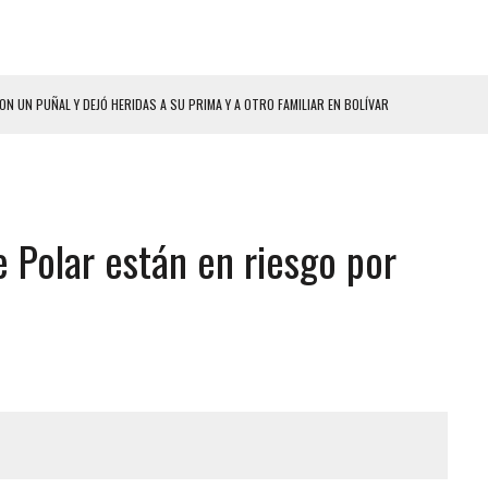
ON UN PUÑAL Y DEJÓ HERIDAS A SU PRIMA Y A OTRO FAMILIAR EN BOLÍVAR
A EN SECTORES VECINOS
S BONITAS’ 42 DÍAS DESPUÉS DE LOS TERREMOTOS EN LA GUAIRA
LLARON EL CUERPO DENTRO DE SU CASA
Polar están en riesgo por
ER ACOSADA Y ABUSADA POR LA PAREJA DE SU ABUELA
 ADOLESCENTE VENEZOLANA EN REUNIÓN CON AMIGOS
AMIENTO DESENCADENÓ TRAGEDIA FAMILIAR
DIO A UNA ADOLESCENTE DE 13 AÑOS TRAS ABUSAR DE ELLA
 GRAN MAGNITUD EN ZONA INDUSTRIAL DE EL LLANITO
CIAL DE CHACAO