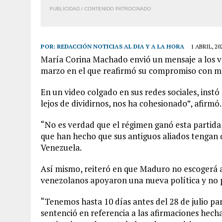
PUBLICIDAD / CONTENIDO PATROCINADO
POR:
REDACCIÓN NOTICIAS AL DIA Y A LA HORA
1 ABRIL, 20
María Corina Machado envió un mensaje a los v
marzo en el que reafirmó su compromiso con ma
En un video colgado en sus redes sociales, instó
lejos de dividirnos, nos ha cohesionado”, afirmó.
“No es verdad que el régimen ganó esta partida,
que han hecho que sus antiguos aliados tengan q
Venezuela.
Así mismo, reiteró en que Maduro no escogerá a 
venezolanos apoyaron una nueva política y no p
“Tenemos hasta 10 días antes del 28 de julio par
sentenció en referencia a las afirmaciones hech