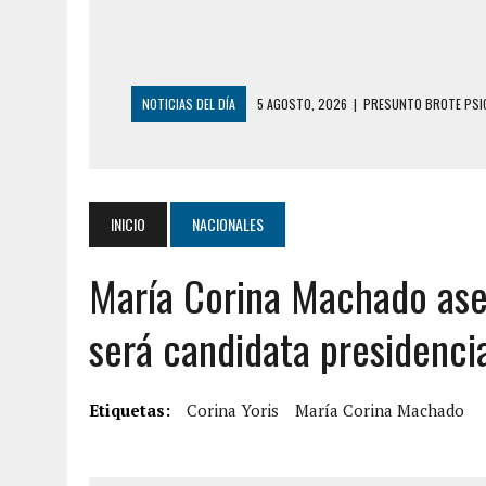
NOTICIAS DEL DÍA
5 AGOSTO, 2026
|
HORROR EN BARINAS: U
3 AGOSTO, 2026
|
LA INCREÍBLE FORMA EN LA QUE SOBREVIVIÓ
EDIFICIO PETUNIA
3 AGOSTO, 2026
|
YARACUY: INTENTÓ DESCONECTAR SU NEVERA
INICIO
NACIONALES
2 AGOSTO, 2026
|
AYUDABA A PERSONAS EN SITUACIÓN DE CAL
María Corina Machado aseg
2 AGOSTO, 2026
|
COLAPSÓ TECHO DE UNA VIVIENDA EN EL C
2 AGOSTO, 2026
|
FALCÓN: MUJER ATACÓ CON UN CUCHILLO A S
será candidata presidenci
6 AGOSTO, 2026
|
MISTERIOSA MUERTE DE MODELO EN MONAGA
6 AGOSTO, 2026
|
BARINAS: ADOLESCENTE SE QUITÓ LA VIDA T
Etiquetas:
Corina Yoris
María Corina Machado
6 AGOSTO, 2026
|
CONMOCIÓN EN COLORADO POR ASESINATO D
5 AGOSTO, 2026
|
PRESUNTO BROTE PSICÓTICO POR FALTA DE