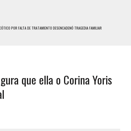
N HOMBRE INDUJO AL SUICIDIO A UNA ADOLESCENTE DE 13 AÑOS TRAS ABUSAR DE ELLA
 UN HOMBRE Y SU FAMILIA TRAS LOS TERREMOTOS: CAYERON DESDE EL PISO NUEVE DEL
 MIENTRAS LA CASA SE INUNDABA
LE Y MURIÓ A MANOS DE VARIOS DE ELLOS EN MATURÍN
ura que ella o Corina Yoris
ENTRO DE CARACAS CON MÁS DE 20 PERSONAS ADENTRO
US HIJOS, UNO PERDIÓ LA VIDA
al
S: HALLARON EL CUERPO DENTRO DE SU CASA
RAS SER ACOSADA Y ABUSADA POR LA PAREJA DE SU ABUELA
E UNA ADOLESCENTE VENEZOLANA EN REUNIÓN CON AMIGOS
 TRATAMIENTO DESENCADENÓ TRAGEDIA FAMILIAR