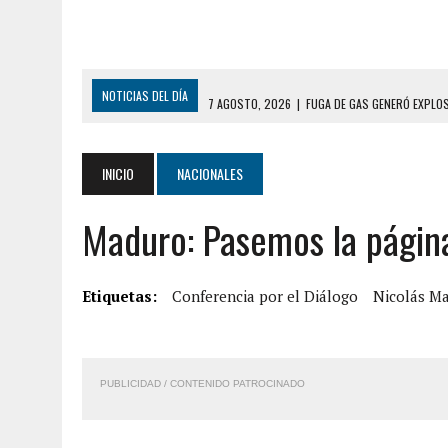
NOTICIAS DEL DÍA
7 AGOSTO, 2026
|
FUGA DE GAS GENERÓ EXPLO
7 AGOSTO, 2026
|
HOMBRE ASESINÓ A SU TÍA CON UN PUÑAL Y DEJÓ H
7 AGOSTO, 2026
|
YARACUY: ASESINARON DOS HOMBRES EL MISMO DÍ
INICIO
NACIONALES
7 AGOSTO, 2026
|
LOCALIZARON CUERPO DE ‘LA SEÑORA DE LAS UÑA
Maduro: Pasemos la página
6 AGOSTO, 2026
|
MISTERIOSA MUERTE DE MODELO EN MONAGAS: HA
6 AGOSTO, 2026
|
BARINAS: ADOLESCENTE SE QUITÓ LA VIDA TRAS S
6 AGOSTO, 2026
|
CONMOCIÓN EN COLORADO POR ASESINATO DE UNA
Etiquetas:
Conferencia por el Diálogo
Nicolás M
9 AGOSTO, 2026
|
LARA: FALLECIÓ NIÑA CON DOS AÑOS AHOGADA TR
9 AGOSTO, 2026
|
FALLECIÓ FUNCIONARIO DE LA PNB DURANTE ENFR
PUBLICIDAD / CONTENIDO PATROCINADO
8 AGOSTO, 2026
|
BOMBEROS DE CARACAS COMBATIERON INCENDIO DE