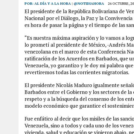
POR:
AL DÍA Y A LA HORA | @NOTIDIAHORA
26 OCTUBRE, 20
El presidente de la República Bolivariana de Ve
Nacional por el Diálogo, la Paz y la Convivencia
es hora de pasar la página y el tiempo de las san
“Es nuestra máxima aspiración y lo vamos a logr
lo prometí al presidente de México, -Andrés Man
venezolana en el marco de esta Conferencia Naci
ratificación de los Acuerdos en Barbados, que u
Venezuela, yo garantizo y le doy mi palabra qu
revertiremos todas las corrientes migratorias.
El presidente Nicolás Maduro igualmente señal
Barbados entre el Gobierno y los sectores de la
respeto y a la búsqueda del consenso de los en
modelo económico que garantice el sostenimient
Fue enfático al decir que los misiles de las sanc
Venezuela, sino a todos y cada uno de los venez
vivienda, salud y educación se vinieron abajo, 