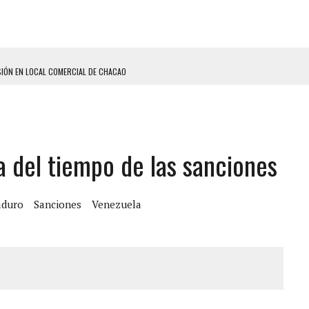
SIÓN EN LOCAL COMERCIAL DE CHACAO
ERIDAS A SU PRIMA Y A OTRO FAMILIAR EN BOLÍVAR
A EN SECTORES VECINOS
S BONITAS’ 42 DÍAS DESPUÉS DE LOS TERREMOTOS EN LA GUAIRA
 del tiempo de las sanciones
LLARON EL CUERPO DENTRO DE SU CASA
ER ACOSADA Y ABUSADA POR LA PAREJA DE SU ABUELA
 ADOLESCENTE VENEZOLANA EN REUNIÓN CON AMIGOS
aduro
Sanciones
Venezuela
AS CAER EN TANQUE DE AGUA
ENTAMIENTO EN EL VALLE: HAY CUATRO PRESUNTOS DELINCUENTES ABATIDOS
 GRAN MAGNITUD EN ZONA INDUSTRIAL DE EL LLANITO