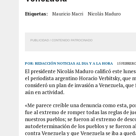
2 AGOSTO, 2026
|
FALCÓN: MUJER ATACÓ CON UN CUCHILLO A SUS HI
Etiquetas:
Mauricio Macri
Nicolás Maduro
6 AGOSTO, 2026
|
MISTERIOSA MUERTE DE MODELO EN MONAGAS: HA
6 AGOSTO, 2026
|
BARINAS: ADOLESCENTE SE QUITÓ LA VIDA TRAS S
6 AGOSTO, 2026
|
CONMOCIÓN EN COLORADO POR ASESINATO DE UNA
PUBLICIDAD / CONTENIDO PATROCINADO
POR:
REDACCIÓN NOTICIAS AL DIA Y A LA HORA
15 FEBRERO
El presidente Nicolás Maduro calificó este lune
el periodista argentino Horacio Verbitsky, que 
consideró un plan de invasión a Venezuela, que f
aún en actividad.
«Me parece creíble una denuncia como esta, po
fue al extremo de romper todas las reglas de jue
nuestros pueblos; se fueron al extremo de desco
autodeterminación de los pueblos y se fueron 
contra Venezuela y que Venezuela se iba a qued