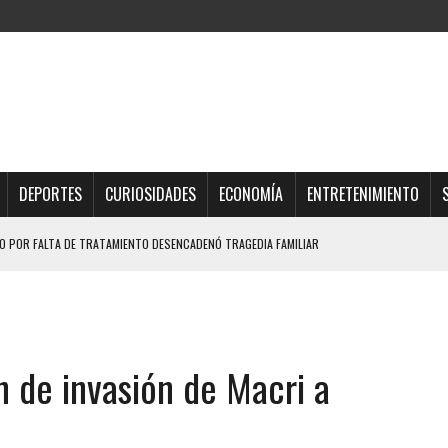
DEPORTES
CURIOSIDADES
ECONOMÍA
ENTRETENIMIENTO
 POR FALTA DE TRATAMIENTO DESENCADENÓ TRAGEDIA FAMILIAR
DIO A UNA ADOLESCENTE DE 13 AÑOS TRAS ABUSAR DE ELLA
OMBRE Y SU FAMILIA TRAS LOS TERREMOTOS: CAYERON DESDE EL PISO NUEVE DEL
n de invasión de Macri a
TRAS LA CASA SE INUNDABA
URIÓ A MANOS DE VARIOS DE ELLOS EN MATURÍN
 DE CARACAS CON MÁS DE 20 PERSONAS ADENTRO