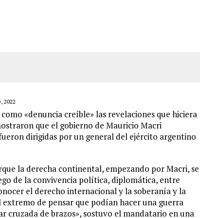
JOS, UNO PERDIÓ LA VIDA
LLARON EL CUERPO DENTRO DE SU CASA
ER ACOSADA Y ABUSADA POR LA PAREJA DE SU ABUELA
 ADOLESCENTE VENEZOLANA EN REUNIÓN CON AMIGOS
, 2022
s como «denuncia creíble» las revelaciones que hiciera
mostraron que el gobierno de Mauricio Macri
ueron dirigidas por un general del ejército argentino
rque la derecha continental, empezando por Macri, se
go de la convivencia política, diplomática, entre
nocer el derecho internacional y la soberanía y la
al extremo de pensar que podían hacer una guerra
ar cruzada de brazos», sostuvo el mandatario en una