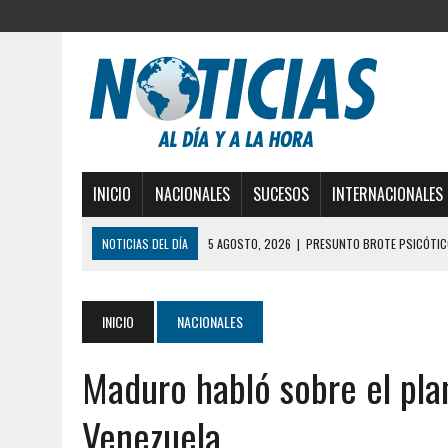
INICIO
NACIONALES
SUCESOS
INTERNACIONALES
NOTICIAS DEL DÍA
5 AGOSTO, 2026
|
PRESUNTO BROTE PSICÓTICO
5 AGOSTO, 2026
|
HORROR EN BARINAS: UN HOMBRE INDUJO AL SUICI
3 AGOSTO, 2026
|
LA INCREÍBLE FORMA EN LA QUE SOBREVIVIÓ UN H
INICIO
NACIONALES
EDIFICIO PETUNIA
Maduro habló sobre el pla
3 AGOSTO, 2026
|
YARACUY: INTENTÓ DESCONECTAR SU NEVERA MIEN
2 AGOSTO, 2026
|
AYUDABA A PERSONAS EN SITUACIÓN DE CALLE Y M
Venezuela
2 AGOSTO, 2026
|
COLAPSÓ TECHO DE UNA VIVIENDA EN EL CENTRO