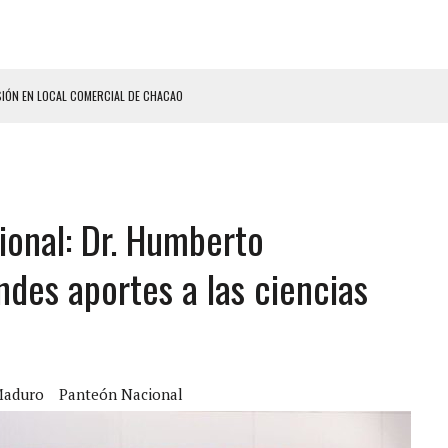
ON UN PUÑAL Y DEJÓ HERIDAS A SU PRIMA Y A OTRO FAMILIAR EN BOLÍVAR
A EN SECTORES VECINOS
S BONITAS’ 42 DÍAS DESPUÉS DE LOS TERREMOTOS EN LA GUAIRA
LLARON EL CUERPO DENTRO DE SU CASA
ional: Dr. Humberto
ER ACOSADA Y ABUSADA POR LA PAREJA DE SU ABUELA
 ADOLESCENTE VENEZOLANA EN REUNIÓN CON AMIGOS
des aportes a las ciencias
AMIENTO DESENCADENÓ TRAGEDIA FAMILIAR
ENTAMIENTO EN EL VALLE: HAY CUATRO PRESUNTOS DELINCUENTES ABATIDOS
 GRAN MAGNITUD EN ZONA INDUSTRIAL DE EL LLANITO
CIAL DE CHACAO
Maduro
Panteón Nacional