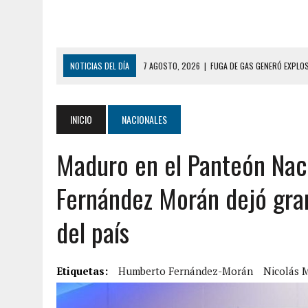
NOTICIAS DEL DÍA
7 AGOSTO, 2026
|
HOMBRE ASESINÓ A SU TÍA C
7 AGOSTO, 2026
|
YARACUY: ASESINARON DOS HOMBRES EL MISMO DÍ
7 AGOSTO, 2026
|
LOCALIZARON CUERPO DE ‘LA SEÑORA DE LAS UÑA
INICIO
NACIONALES
6 AGOSTO, 2026
|
MISTERIOSA MUERTE DE MODELO EN MONAGAS: HA
Maduro en el Panteón Nac
6 AGOSTO, 2026
|
BARINAS: ADOLESCENTE SE QUITÓ LA VIDA TRAS S
6 AGOSTO, 2026
|
CONMOCIÓN EN COLORADO POR ASESINATO DE UNA
Fernández Morán dejó gran
5 AGOSTO, 2026
|
PRESUNTO BROTE PSICÓTICO POR FALTA DE TRAT
del país
9 AGOSTO, 2026
|
FALLECIÓ FUNCIONARIO DE LA PNB DURANTE ENFR
8 AGOSTO, 2026
|
BOMBEROS DE CARACAS COMBATIERON INCENDIO DE
Etiquetas:
7 AGOSTO, 2026
Humberto Fernández-Morán
|
FUGA DE GAS GENERÓ EXPLOSIÓN EN LOCAL COMER
Nicolás 