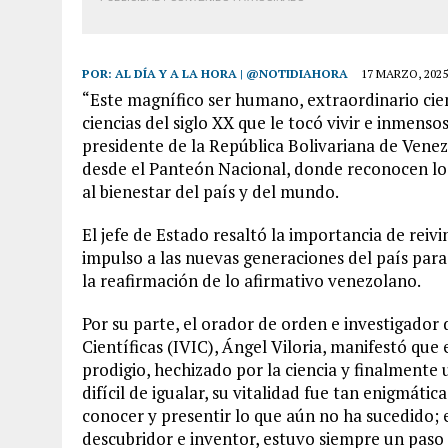
POR:
AL DÍA Y A LA HORA | @NOTIDIAHORA
17 MARZO, 2025
“Este magnífico ser humano, extraordinario cient
ciencias del siglo XX que le tocó vivir e inmensos
presidente de la República Bolivariana de Ven
desde el Panteón Nacional, donde reconocen los i
al bienestar del país y del mundo.
El jefe de Estado resaltó la importancia de reiv
impulso a las nuevas generaciones del país para
la reafirmación de lo afirmativo venezolano.
Por su parte, el orador de orden e investigador
Científicas (IVIC), Ángel Viloria, manifestó qu
prodigio, hechizado por la ciencia y finalmente
difícil de igualar, su vitalidad fue tan enigmáti
conocer y presentir lo que aún no ha sucedido; e
descubridor e inventor, estuvo siempre un paso