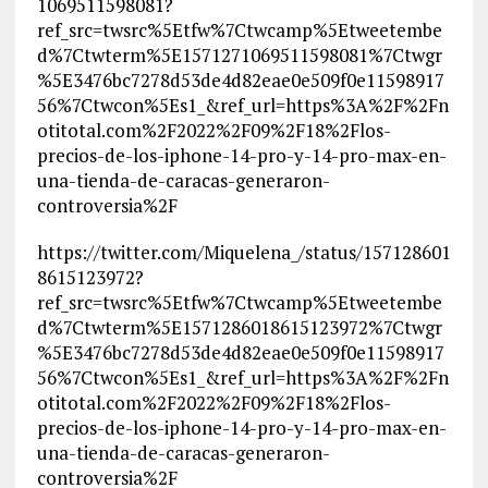
1069511598081?
ref_src=twsrc%5Etfw%7Ctwcamp%5Etweetembe
d%7Ctwterm%5E1571271069511598081%7Ctwgr
%5E3476bc7278d53de4d82eae0e509f0e11598917
56%7Ctwcon%5Es1_&ref_url=https%3A%2F%2Fn
otitotal.com%2F2022%2F09%2F18%2Flos-
precios-de-los-iphone-14-pro-y-14-pro-max-en-
una-tienda-de-caracas-generaron-
controversia%2F
https://twitter.com/Miquelena_/status/157128601
8615123972?
ref_src=twsrc%5Etfw%7Ctwcamp%5Etweetembe
d%7Ctwterm%5E1571286018615123972%7Ctwgr
%5E3476bc7278d53de4d82eae0e509f0e11598917
56%7Ctwcon%5Es1_&ref_url=https%3A%2F%2Fn
otitotal.com%2F2022%2F09%2F18%2Flos-
precios-de-los-iphone-14-pro-y-14-pro-max-en-
una-tienda-de-caracas-generaron-
controversia%2F