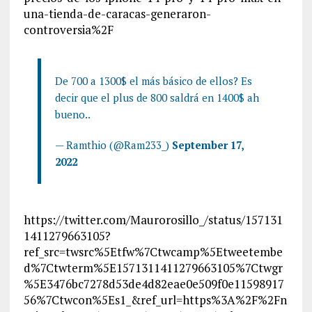
una-tienda-de-caracas-generaron-
controversia%2F
De 700 a 1300$ el más básico de ellos? Es
decir que el plus de 800 saldrá en 1400$ ah
bueno..
— Ramthio (@Ram233_)
September 17,
2022
https://twitter.com/Maurorosillo_/status/157131
1411279663105?
ref_src=twsrc%5Etfw%7Ctwcamp%5Etweetembe
d%7Ctwterm%5E1571311411279663105%7Ctwgr
%5E3476bc7278d53de4d82eae0e509f0e11598917
56%7Ctwcon%5Es1_&ref_url=https%3A%2F%2Fn