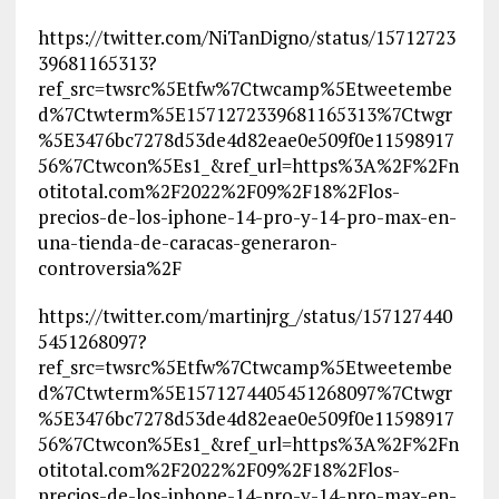
https://twitter.com/NiTanDigno/status/15712723
39681165313?
ref_src=twsrc%5Etfw%7Ctwcamp%5Etweetembe
d%7Ctwterm%5E1571272339681165313%7Ctwgr
%5E3476bc7278d53de4d82eae0e509f0e11598917
56%7Ctwcon%5Es1_&ref_url=https%3A%2F%2Fn
otitotal.com%2F2022%2F09%2F18%2Flos-
precios-de-los-iphone-14-pro-y-14-pro-max-en-
una-tienda-de-caracas-generaron-
controversia%2F
https://twitter.com/martinjrg_/status/157127440
5451268097?
ref_src=twsrc%5Etfw%7Ctwcamp%5Etweetembe
d%7Ctwterm%5E1571274405451268097%7Ctwgr
%5E3476bc7278d53de4d82eae0e509f0e11598917
56%7Ctwcon%5Es1_&ref_url=https%3A%2F%2Fn
otitotal.com%2F2022%2F09%2F18%2Flos-
precios-de-los-iphone-14-pro-y-14-pro-max-en-