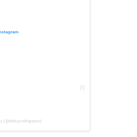
Instagram
ez (@delcyrodriguezv)