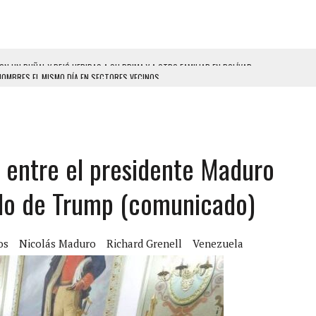
HOMBRES EL MISMO DÍA EN SECTORES VECINOS
S BONITAS’ 42 DÍAS DESPUÉS DE LOS TERREMOTOS EN LA GUAIRA
LLARON EL CUERPO DENTRO DE SU CASA
ER ACOSADA Y ABUSADA POR LA PAREJA DE SU ABUELA
n entre el presidente Maduro
 ADOLESCENTE VENEZOLANA EN REUNIÓN CON AMIGOS
AMIENTO DESENCADENÓ TRAGEDIA FAMILIAR
ado de Trump (comunicado)
DIO A UNA ADOLESCENTE DE 13 AÑOS TRAS ABUSAR DE ELLA
 GRAN MAGNITUD EN ZONA INDUSTRIAL DE EL LLANITO
os
Nicolás Maduro
Richard Grenell
Venezuela
CIAL DE CHACAO
ERIDAS A SU PRIMA Y A OTRO FAMILIAR EN BOLÍVAR