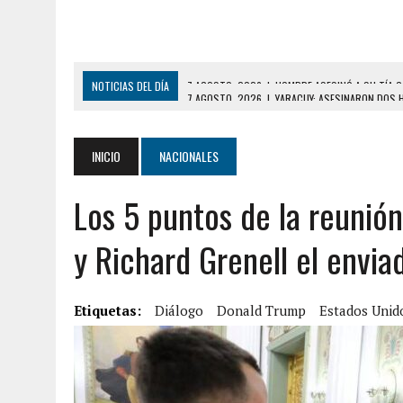
NOTICIAS DEL DÍA
7 AGOSTO, 2026
|
YARACUY: ASESINARON DOS 
7 AGOSTO, 2026
|
LOCALIZARON CUERPO DE ‘LA SEÑORA DE LAS UÑA
6 AGOSTO, 2026
|
MISTERIOSA MUERTE DE MODELO EN MONAGAS: HA
INICIO
NACIONALES
6 AGOSTO, 2026
|
BARINAS: ADOLESCENTE SE QUITÓ LA VIDA TRAS S
Los 5 puntos de la reunió
6 AGOSTO, 2026
|
CONMOCIÓN EN COLORADO POR ASESINATO DE UNA
5 AGOSTO, 2026
|
PRESUNTO BROTE PSICÓTICO POR FALTA DE TRAT
y Richard Grenell el envi
5 AGOSTO, 2026
|
HORROR EN BARINAS: UN HOMBRE INDUJO AL SUICI
8 AGOSTO, 2026
|
BOMBEROS DE CARACAS COMBATIERON INCENDIO DE
Etiquetas:
Diálogo
Donald Trump
Estados Unid
7 AGOSTO, 2026
|
FUGA DE GAS GENERÓ EXPLOSIÓN EN LOCAL COMER
7 AGOSTO, 2026
|
HOMBRE ASESINÓ A SU TÍA CON UN PUÑAL Y DEJÓ H