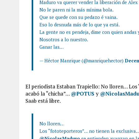
Maduro va querer vender la liberación de Alex
No le paren ni la más mínima bola.
Que se quede con su pedazo é vaina.
Eso lo desnuda más de lo que ya está.
La gente no es pendeja, dime con quien andas y
Nosotros a lo nuestro.
Ganar las…
— Héctor Manrique (@manriquehector)
Decem
El periodista Estaban Trapiello:
No lloren… Los 
acabó la “chicha”…
@POTUS
y
@NicolasMad
Saab
está libre.
No lloren…
Los “fototeporteros”… no tienen la exclusiva…
@NicolasMaduro
se entienden avanzan en la