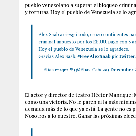
pueblo venezolano a superar el bloqueo crimina
y torturas. Hoy el pueblo de Venezuela se lo ag
Alex Saab arriesgó todo, cruzó continentes pa
criminal impuesto por los EE.UU. pago con 3 añ
Hoy el pueblo de Venezuela se lo agradece.
Gracias Alex Saab.
#FreeAlexSaab
pic.twitte
— Elías ɐzǝqɐɔ ® (@Elias_Cabeza)
December 2
El actor y director de teatro Héctor Manrique: 
como una victoria. No le paren ni la más mínima
desnuda más de lo que ya está. La gente no es p
Nosotros a lo nuestro. Ganar las próximas elecci