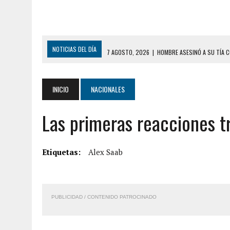
NOTICIAS DEL DÍA
7 AGOSTO, 2026
|
HOMBRE ASESINÓ A SU TÍA C
7 AGOSTO, 2026
|
YARACUY: ASESINARON DOS HOMBRES EL MISMO DÍ
7 AGOSTO, 2026
|
LOCALIZARON CUERPO DE ‘LA SEÑORA DE LAS UÑA
INICIO
NACIONALES
6 AGOSTO, 2026
|
MISTERIOSA MUERTE DE MODELO EN MONAGAS: HA
Las primeras reacciones tr
6 AGOSTO, 2026
|
BARINAS: ADOLESCENTE SE QUITÓ LA VIDA TRAS S
6 AGOSTO, 2026
|
CONMOCIÓN EN COLORADO POR ASESINATO DE UNA
5 AGOSTO, 2026
|
PRESUNTO BROTE PSICÓTICO POR FALTA DE TRAT
Etiquetas:
Alex Saab
9 AGOSTO, 2026
|
FALLECIÓ FUNCIONARIO DE LA PNB DURANTE ENFR
8 AGOSTO, 2026
|
BOMBEROS DE CARACAS COMBATIERON INCENDIO DE
PUBLICIDAD / CONTENIDO PATROCINADO
7 AGOSTO, 2026
|
FUGA DE GAS GENERÓ EXPLOSIÓN EN LOCAL COMER