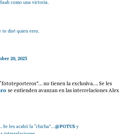
 Saab como una victoria.
 te diré quien eres.
ber 20, 2023
“fototeporteros”… no tienen la exclusiva…. Se les
uro
se entienden avanzan en las interrelaciones
Alex
. Se les acabó la “chicha”…
@POTUS
y
s interrelaciones