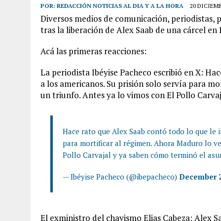
POR:
REDACCIÓN NOTICIAS AL DIA Y A LA HORA
20 DICIEMB
Diversos medios de comunicación, periodistas, p
tras la liberación de Alex Saab de una cárcel en
Acá las primeras reacciones:
La periodista Ibéyise Pacheco escribió en X:
Hac
a los americanos. Su prisión solo servía para m
un triunfo. Antes ya lo vimos con El Pollo Carv
Hace rato que Alex Saab contó todo lo que le i
para mortificar al régimen. Ahora Maduro lo v
Pollo Carvajal y ya saben cómo terminó el asu
— Ibéyise Pacheco (@ibepacheco)
December 2
El exministro del chavismo Elias Cabeza:
Alex S