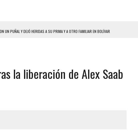
ON UN PUÑAL Y DEJÓ HERIDAS A SU PRIMA Y A OTRO FAMILIAR EN BOLÍVAR
A EN SECTORES VECINOS
S BONITAS’ 42 DÍAS DESPUÉS DE LOS TERREMOTOS EN LA GUAIRA
LLARON EL CUERPO DENTRO DE SU CASA
as la liberación de Alex Saab
ER ACOSADA Y ABUSADA POR LA PAREJA DE SU ABUELA
 ADOLESCENTE VENEZOLANA EN REUNIÓN CON AMIGOS
AMIENTO DESENCADENÓ TRAGEDIA FAMILIAR
ENTAMIENTO EN EL VALLE: HAY CUATRO PRESUNTOS DELINCUENTES ABATIDOS
 GRAN MAGNITUD EN ZONA INDUSTRIAL DE EL LLANITO
CIAL DE CHACAO