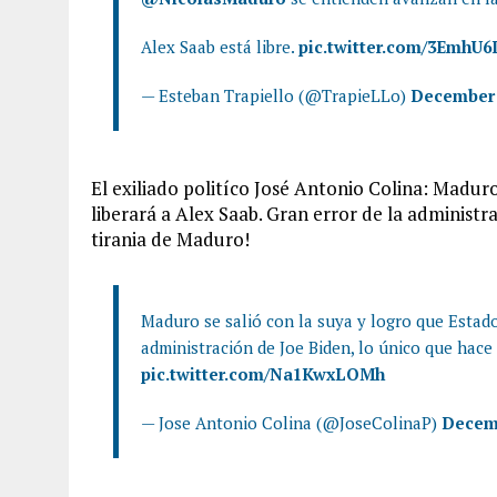
Alex Saab está libre.
pic.twitter.com/3EmhU6
— Esteban Trapiello (@TrapieLLo)
December 
El exiliado politíco José Antonio Colina:
Maduro 
liberará a
Alex Saab
. Gran error de la administr
tirania de Maduro!
Maduro se salió con la suya y logro que Estado
administración de Joe Biden, lo único que hace 
pic.twitter.com/Na1KwxLOMh
— Jose Antonio Colina (@JoseColinaP)
Decemb