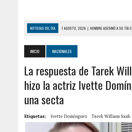
NOTICIAS DEL DÍA
7 AGOSTO, 2026
|
YARACUY: ASESINARON DOS 
7 AGOSTO, 2026
|
LOCALIZARON CUERPO DE ‘LA SEÑORA DE LAS UÑA
6 AGOSTO, 2026
|
MISTERIOSA MUERTE DE MODELO EN MONAGAS: HA
INICIO
NACIONALES
6 AGOSTO, 2026
|
BARINAS: ADOLESCENTE SE QUITÓ LA VIDA TRAS S
La respuesta de Tarek Wil
6 AGOSTO, 2026
|
CONMOCIÓN EN COLORADO POR ASESINATO DE UNA
5 AGOSTO, 2026
|
PRESUNTO BROTE PSICÓTICO POR FALTA DE TRAT
hizo la actriz Ivette Domí
5 AGOSTO, 2026
|
HORROR EN BARINAS: UN HOMBRE INDUJO AL SUICI
una secta
8 AGOSTO, 2026
|
BOMBEROS DE CARACAS COMBATIERON INCENDIO DE
7 AGOSTO, 2026
|
FUGA DE GAS GENERÓ EXPLOSIÓN EN LOCAL COMER
Etiquetas:
7 AGOSTO, 2026
Ivette Domínguez
|
HOMBRE ASESINÓ A SU TÍA CON UN PUÑAL Y DEJÓ H
Tarek William Saab