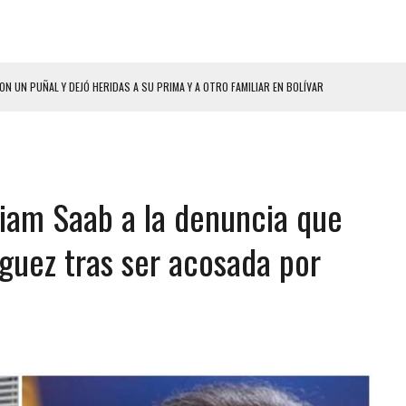
HOMBRES EL MISMO DÍA EN SECTORES VECINOS
S BONITAS’ 42 DÍAS DESPUÉS DE LOS TERREMOTOS EN LA GUAIRA
LLARON EL CUERPO DENTRO DE SU CASA
ER ACOSADA Y ABUSADA POR LA PAREJA DE SU ABUELA
liam Saab a la denuncia que
 ADOLESCENTE VENEZOLANA EN REUNIÓN CON AMIGOS
AMIENTO DESENCADENÓ TRAGEDIA FAMILIAR
nguez tras ser acosada por
DIO A UNA ADOLESCENTE DE 13 AÑOS TRAS ABUSAR DE ELLA
 GRAN MAGNITUD EN ZONA INDUSTRIAL DE EL LLANITO
CIAL DE CHACAO
ERIDAS A SU PRIMA Y A OTRO FAMILIAR EN BOLÍVAR