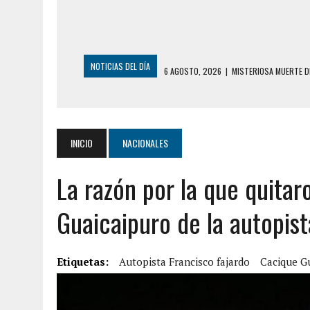
NOTICIAS DEL DÍA
6 AGOSTO, 2026
|
MISTERIOSA MUERTE D
6 AGOSTO, 2026
|
BARINAS: ADOLESCENTE SE QUITÓ LA VIDA T
6 AGOSTO, 2026
|
CONMOCIÓN EN COLORADO POR ASESINATO D
5 AGOSTO, 2026
|
PRESUNTO BROTE PSICÓTICO POR FALTA DE
INICIO
NACIONALES
5 AGOSTO, 2026
|
HORROR EN BARINAS: UN HOMBRE INDUJO AL 
La razón por la que quitar
3 AGOSTO, 2026
|
LA INCREÍBLE FORMA EN LA QUE SOBREVIVIÓ
EDIFICIO PETUNIA
Guaicaipuro de la autopist
7 AGOSTO, 2026
|
FUGA DE GAS GENERÓ EXPLOSIÓN EN LOCAL 
7 AGOSTO, 2026
|
HOMBRE ASESINÓ A SU TÍA CON UN PUÑAL Y 
Etiquetas:
Autopista Francisco fajardo
Cacique G
7 AGOSTO, 2026
|
YARACUY: ASESINARON DOS HOMBRES EL MIS
7 AGOSTO, 2026
|
LOCALIZARON CUERPO DE ‘LA SEÑORA DE LA