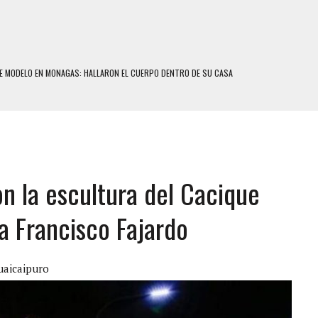
E MODELO EN MONAGAS: HALLARON EL CUERPO DENTRO DE SU CASA
RAS SER ACOSADA Y ABUSADA POR LA PAREJA DE SU ABUELA
E UNA ADOLESCENTE VENEZOLANA EN REUNIÓN CON AMIGOS
 TRATAMIENTO DESENCADENÓ TRAGEDIA FAMILIAR
SUICIDIO A UNA ADOLESCENTE DE 13 AÑOS TRAS ABUSAR DE ELLA
on la escultura del Cacique
 UN HOMBRE Y SU FAMILIA TRAS LOS TERREMOTOS: CAYERON DESDE EL PISO NUEVE DEL
a Francisco Fajardo
COMERCIAL DE CHACAO
DEJÓ HERIDAS A SU PRIMA Y A OTRO FAMILIAR EN BOLÍVAR
uaicaipuro
MO DÍA EN SECTORES VECINOS
S UÑAS BONITAS’ 42 DÍAS DESPUÉS DE LOS TERREMOTOS EN LA GUAIRA