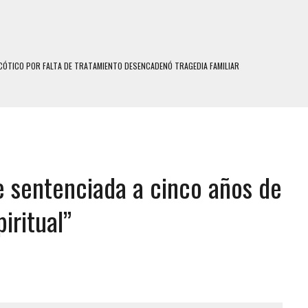
ÓTICO POR FALTA DE TRATAMIENTO DESENCADENÓ TRAGEDIA FAMILIAR
SUICIDIO A UNA ADOLESCENTE DE 13 AÑOS TRAS ABUSAR DE ELLA
 UN HOMBRE Y SU FAMILIA TRAS LOS TERREMOTOS: CAYERON DESDE EL PISO NUEVE DEL
 MIENTRAS LA CASA SE INUNDABA
ue sentenciada a cinco años de
LE Y MURIÓ A MANOS DE VARIOS DE ELLOS EN MATURÍN
ENTRO DE CARACAS CON MÁS DE 20 PERSONAS ADENTRO
iritual”
US HIJOS, UNO PERDIÓ LA VIDA
S: HALLARON EL CUERPO DENTRO DE SU CASA
RAS SER ACOSADA Y ABUSADA POR LA PAREJA DE SU ABUELA
E UNA ADOLESCENTE VENEZOLANA EN REUNIÓN CON AMIGOS