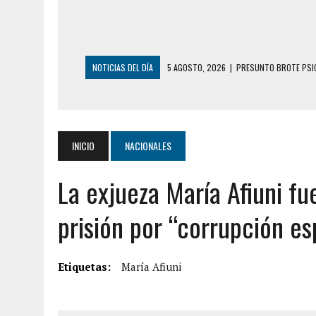
NOTICIAS DEL DÍA
5 AGOSTO, 2026
|
PRESUNTO BROTE PSIC
5 AGOSTO, 2026
|
HORROR EN BARINAS: UN HOMBRE INDUJO AL 
3 AGOSTO, 2026
|
LA INCREÍBLE FORMA EN LA QUE SOBREVIVIÓ
EDIFICIO PETUNIA
INICIO
NACIONALES
3 AGOSTO, 2026
|
YARACUY: INTENTÓ DESCONECTAR SU NEVERA
La exjueza María Afiuni f
2 AGOSTO, 2026
|
AYUDABA A PERSONAS EN SITUACIÓN DE CAL
2 AGOSTO, 2026
|
COLAPSÓ TECHO DE UNA VIVIENDA EN EL C
prisión por “corrupción esp
2 AGOSTO, 2026
|
FALCÓN: MUJER ATACÓ CON UN CUCHILLO A S
6 AGOSTO, 2026
|
MISTERIOSA MUERTE DE MODELO EN MONAGA
Etiquetas:
María Afiuni
6 AGOSTO, 2026
|
BARINAS: ADOLESCENTE SE QUITÓ LA VIDA T
6 AGOSTO, 2026
|
CONMOCIÓN EN COLORADO POR ASESINATO D