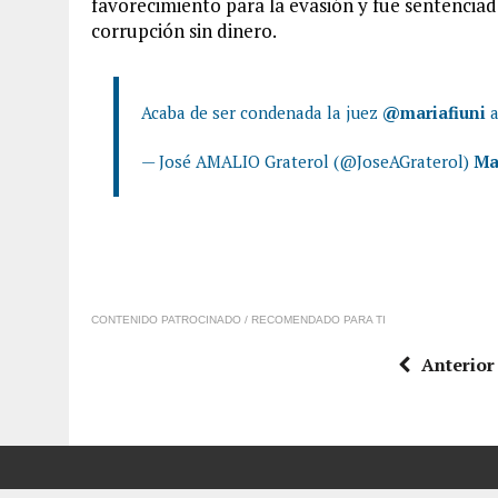
favorecimiento para la evasión y fue sentenciada
corrupción sin dinero.
Acaba de ser condenada la juez
@mariafiuni
a
— José AMALIO Graterol (@JoseAGraterol)
Ma
CONTENIDO PATROCINADO / RECOMENDADO PARA TI
Anterior