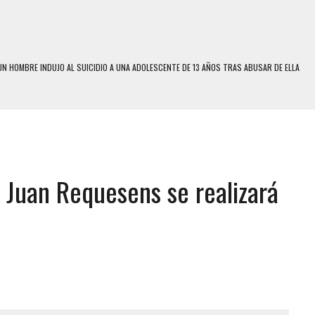
N HOMBRE INDUJO AL SUICIDIO A UNA ADOLESCENTE DE 13 AÑOS TRAS ABUSAR DE ELLA
N LA QUE SOBREVIVIÓ UN HOMBRE Y SU FAMILIA TRAS LOS TERREMOTOS: CAYERON
A
 MIENTRAS LA CASA SE INUNDABA
LE Y MURIÓ A MANOS DE VARIOS DE ELLOS EN MATURÍN
e Juan Requesens se realizará
ENTRO DE CARACAS CON MÁS DE 20 PERSONAS ADENTRO
US HIJOS, UNO PERDIÓ LA VIDA
CONTRA ADOLESCENTE VENEZOLANO: AUTOR MATERIAL SE MANTIENE EN FUGA
 MÚLTIPLE EN LA AUTOPISTA VALLE-COCHE
E UNA ADOLESCENTE VENEZOLANA EN REUNIÓN CON AMIGOS
 TRATAMIENTO DESENCADENÓ TRAGEDIA FAMILIAR