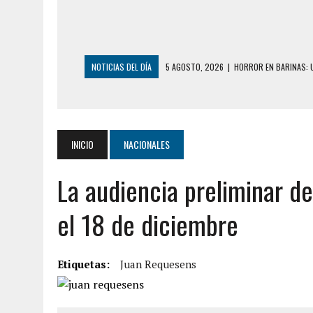
NOTICIAS DEL DÍA
5 AGOSTO, 2026
|
HORROR EN BARINAS: U
3 AGOSTO, 2026
|
LA INCREÍBLE FORMA E
DESDE EL PISO NUEVE DEL EDIFICIO PETUNI
3 AGOSTO, 2026
|
YARACUY: INTENTÓ DESCONECTAR SU NEVERA
INICIO
NACIONALES
2 AGOSTO, 2026
|
AYUDABA A PERSONAS EN SITUACIÓN DE CAL
La audiencia preliminar d
2 AGOSTO, 2026
|
COLAPSÓ TECHO DE UNA VIVIENDA EN EL C
2 AGOSTO, 2026
|
FALCÓN: MUJER ATACÓ CON UN CUCHILLO A S
el 18 de diciembre
2 AGOSTO, 2026
|
CONMOCIÓN EN CHILE POR BRUTAL CRIMEN 
1 AGOSTO, 2026
|
UN MUERTO Y 5 HERIDOS SALDO DE COLISIÓN
Etiquetas:
Juan Requesens
6 AGOSTO, 2026
|
CONMOCIÓN EN COLORADO POR ASESINATO D
5 AGOSTO, 2026
|
PRESUNTO BROTE PSICÓTICO POR FALTA DE