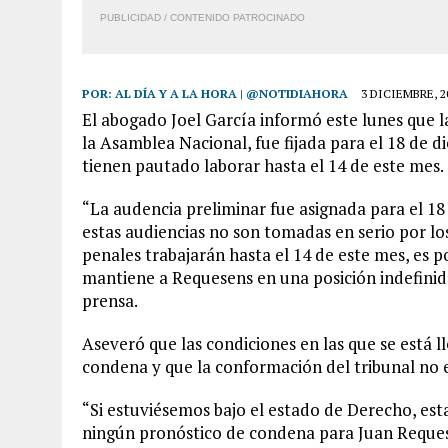
PUBLICIDAD / CONTENIDO PATROCINADO
POR:
AL DÍA Y A LA HORA | @NOTIDIAHORA
3 DICIEMBRE, 2
El abogado Joel García informó este lunes que l
la Asamblea Nacional, fue fijada para el 18 de di
tienen pautado laborar hasta el 14 de este mes.
“La audencia preliminar fue asignada para el 18
estas audiencias no son tomadas en serio por lo
penales trabajarán hasta el 14 de este mes, es po
mantiene a Requesens en una posición indefinid
prensa.
Aseveró que las condiciones en las que se está l
condena y que la conformación del tribunal no es
“Si estuviésemos bajo el estado de Derecho, es
ningún pronóstico de condena para Juan Requesens