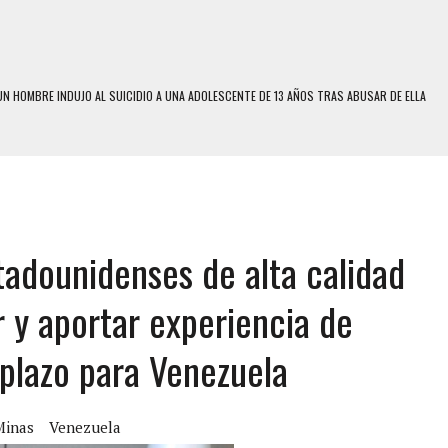
N HOMBRE INDUJO AL SUICIDIO A UNA ADOLESCENTE DE 13 AÑOS TRAS ABUSAR DE ELLA
 UN HOMBRE Y SU FAMILIA TRAS LOS TERREMOTOS: CAYERON DESDE EL PISO NUEVE DEL
 MIENTRAS LA CASA SE INUNDABA
LE Y MURIÓ A MANOS DE VARIOS DE ELLOS EN MATURÍN
tadounidenses de alta calidad
ENTRO DE CARACAS CON MÁS DE 20 PERSONAS ADENTRO
US HIJOS, UNO PERDIÓ LA VIDA
ar y aportar experiencia de
S: HALLARON EL CUERPO DENTRO DE SU CASA
 plazo para Venezuela
RAS SER ACOSADA Y ABUSADA POR LA PAREJA DE SU ABUELA
E UNA ADOLESCENTE VENEZOLANA EN REUNIÓN CON AMIGOS
 TRATAMIENTO DESENCADENÓ TRAGEDIA FAMILIAR
Minas
Venezuela