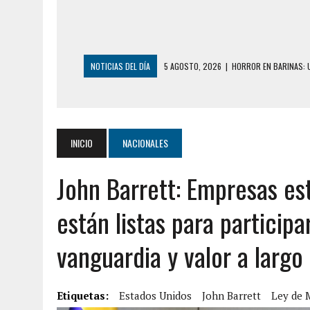
NOTICIAS DEL DÍA
5 AGOSTO, 2026
|
HORROR EN BARINAS: U
3 AGOSTO, 2026
|
LA INCREÍBLE FORMA EN LA QUE SOBREVIVIÓ
EDIFICIO PETUNIA
3 AGOSTO, 2026
|
YARACUY: INTENTÓ DESCONECTAR SU NEVERA
INICIO
NACIONALES
2 AGOSTO, 2026
|
AYUDABA A PERSONAS EN SITUACIÓN DE CAL
John Barrett: Empresas es
2 AGOSTO, 2026
|
COLAPSÓ TECHO DE UNA VIVIENDA EN EL C
2 AGOSTO, 2026
|
FALCÓN: MUJER ATACÓ CON UN CUCHILLO A S
están listas para particip
6 AGOSTO, 2026
|
MISTERIOSA MUERTE DE MODELO EN MONAGA
vanguardia y valor a largo
6 AGOSTO, 2026
|
BARINAS: ADOLESCENTE SE QUITÓ LA VIDA T
6 AGOSTO, 2026
|
CONMOCIÓN EN COLORADO POR ASESINATO D
Etiquetas:
5 AGOSTO, 2026
Estados Unidos
|
PRESUNTO BROTE PSICÓTICO POR FALTA DE
John Barrett
Ley de 