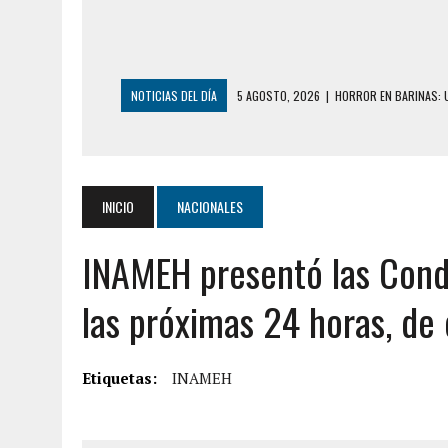
NOTICIAS DEL DÍA
5 AGOSTO, 2026
|
HORROR EN BARINAS: U
3 AGOSTO, 2026
|
LA INCREÍBLE FORMA EN LA QUE SOBREVIVIÓ
EDIFICIO PETUNIA
3 AGOSTO, 2026
|
YARACUY: INTENTÓ DESCONECTAR SU NEVERA
INICIO
NACIONALES
2 AGOSTO, 2026
|
AYUDABA A PERSONAS EN SITUACIÓN DE CAL
INAMEH presentó las Cond
2 AGOSTO, 2026
|
COLAPSÓ TECHO DE UNA VIVIENDA EN EL C
2 AGOSTO, 2026
|
FALCÓN: MUJER ATACÓ CON UN CUCHILLO A S
las próximas 24 horas, de
6 AGOSTO, 2026
|
MISTERIOSA MUERTE DE MODELO EN MONAGA
6 AGOSTO, 2026
|
BARINAS: ADOLESCENTE SE QUITÓ LA VIDA T
Etiquetas:
INAMEH
6 AGOSTO, 2026
|
CONMOCIÓN EN COLORADO POR ASESINATO D
5 AGOSTO, 2026
|
PRESUNTO BROTE PSICÓTICO POR FALTA DE