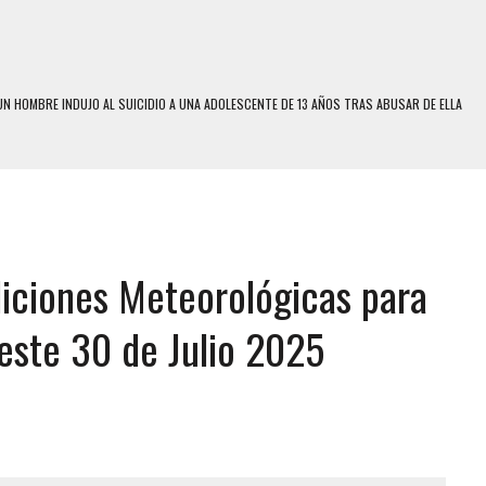
N HOMBRE INDUJO AL SUICIDIO A UNA ADOLESCENTE DE 13 AÑOS TRAS ABUSAR DE ELLA
 UN HOMBRE Y SU FAMILIA TRAS LOS TERREMOTOS: CAYERON DESDE EL PISO NUEVE DEL
 MIENTRAS LA CASA SE INUNDABA
LE Y MURIÓ A MANOS DE VARIOS DE ELLOS EN MATURÍN
iciones Meteorológicas para
ENTRO DE CARACAS CON MÁS DE 20 PERSONAS ADENTRO
US HIJOS, UNO PERDIÓ LA VIDA
 este 30 de Julio 2025
S: HALLARON EL CUERPO DENTRO DE SU CASA
RAS SER ACOSADA Y ABUSADA POR LA PAREJA DE SU ABUELA
E UNA ADOLESCENTE VENEZOLANA EN REUNIÓN CON AMIGOS
 TRATAMIENTO DESENCADENÓ TRAGEDIA FAMILIAR